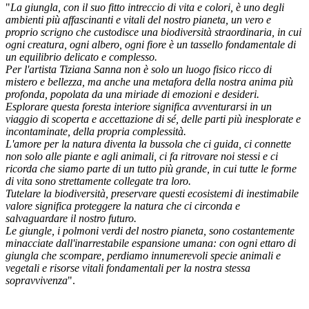
"
La giungla, con il suo fitto intreccio di vita e colori, è uno degli
ambienti più affascinanti e vitali del nostro pianeta, un vero e
proprio scrigno che custodisce una biodiversità straordinaria, in cui
ogni creatura, ogni albero, ogni fiore è un tassello fondamentale di
un equilibrio delicato e complesso.
Per l'artista Tiziana Sanna non è solo un luogo fisico ricco di
mistero e bellezza, ma anche una metafora della nostra anima più
profonda, popolata da una miriade di emozioni e desideri.
Esplorare questa foresta interiore significa avventurarsi in un
viaggio di scoperta e accettazione di sé, delle parti più inesplorate e
incontaminate, della propria complessità.
L'amore per la natura diventa la bussola che ci guida, ci connette
non solo alle piante e agli animali, ci fa ritrovare noi stessi e ci
ricorda che siamo parte di un tutto più grande, in cui tutte le forme
di vita sono strettamente collegate tra loro.
Tutelare la biodiversità, preservare questi ecosistemi di inestimabile
valore significa proteggere la natura che ci circonda e
salvaguardare il nostro futuro.
Le giungle, i polmoni verdi del nostro pianeta, sono costantemente
minacciate dall'inarrestabile espansione umana: con ogni ettaro di
giungla che scompare, perdiamo innumerevoli specie animali e
vegetali e risorse vitali fondamentali per la nostra stessa
sopravvivenza
".