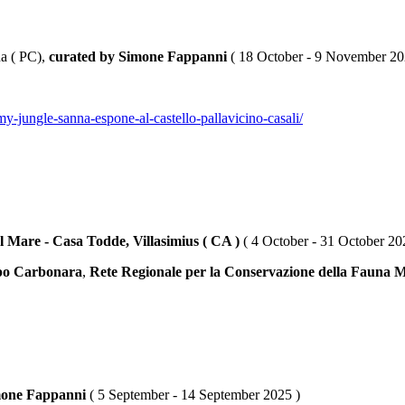
na ( PC),
curated by Simone Fappanni
( 18 October - 9 November 20
y-jungle-sanna-espone-al-castello-pallavicino-casali/
l Mare - Casa Todde, Villasimius ( CA )
( 4 October - 31 October 20
apo Carbonara
,
Rete Regionale per la Conservazione della Fauna 
imone Fappanni
( 5 September - 14 September 2025 )