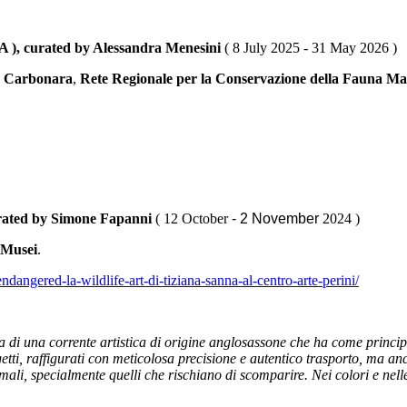
A ), curated by Alessandra Menesini
( 8 July 2025 - 31 May 2026 )
o Carbonara
,
Rete Regionale per la Conservazione della Fauna Ma
urated by Simone Fapanni
( 12 October
- 2 November
2024 )
Musei
.
dangered-la-wildlife-art-di-tiziana-sanna-al-centro-arte-perini/
atta di una corrente artistica di origine anglosassone che ha come princi
ti, raffigurati con meticolosa precisione e autentico trasporto, ma anch
nimali, specialmente quelli che rischiano di scomparire. Nei colori e nell