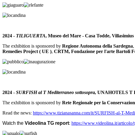
2024 -
TILIGUERTA
, Museo del Mare - Casa Todde, Villasimius
The exhibition is sponsored by
Regione Autonoma della Sardegna
Remedies Project ( UE )
,
CRTM, Fondazione per l'arte Bartoli Fe
2024 -
SURFISH al T Mediterraneo sottosopra,
UNAHOTELS T Hote
The exhibition is sponsored by
Rete Regionale per la Conservazio
Read the news:
https://www.tizianasanna.com/it/SURFISH-al-T-Medit
Watch the
Videolina
TG report
:
https://www.videolina.it/articol