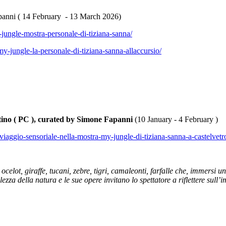
panni ( 14 February - 13 March 2026)
y-jungle-mostra-personale-di-tiziana-sanna/
y-jungle-la-personale-di-tiziana-sanna-allaccursio/
ntino ( PC ), curated by Simone Fapanni
(10 January - 4 February )
viaggio-sensoriale-nella-mostra-my-jungle-di-tiziana-sanna-a-castelvet
elot, giraffe, tucani, zebre, tigri, camaleonti, farfalle che, immersi u
ezza della natura e le sue opere invitano lo spettatore a riflettere sull’