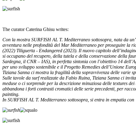
The curator Caterina Ghisu writes:
Con la mostra SURFISH AL T. Mediterraneo sottosopra, nata da un’ide
avventura nelle profondità del Mar Mediterraneo per proseguire la rice
(2022) Tiliguerta - Endangered (2023). Il nuovo capitolo dell’indagin
si occupano del recupero, della tutela e della conservazione della 
Sardegna, il CNR – IAS), in perfetta sintonia con l’obiettivo 14 dell’
per uno sviluppo sostenibile e il Progetto Remedies dell’Unione Euro
Tiziana Sanna ci mostra la fragilità della sopravvivenza delle varie 
Sulle tavole da surf realizzate da Fabio Ruina, Tiziana Sanna ci invita
meduse o ci sorprende per la descrizione minuziosa delle textures dei
abbandona i forti contrasti cromatici delle serie precedenti, per racc
painting.
In SURFISH AL T. Mediterraneo sottosopra, si entra in empatia con gl