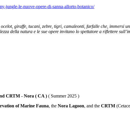
my-jungle-le-nuove-opere-di-sanna-allorto-botanico/
elot, giraffe, tucani, zebre, tigri, camaleonti, farfalle che, immersi u
ezza della natura e le sue opere invitano lo spettatore a riflettere sull’
nd CRTM - Nora ( CA )
( Summer 2025 )
ervation of Marine Fauna
, the
Nora Lagoon
, and the
CRTM
(Cetace