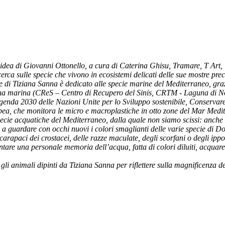
a di Giovanni Ottonello, a cura di Caterina Ghisu, Tramare, T Art, Ti
rca sulle specie che vivono in ecosistemi delicati delle sue mostre pre
e di Tiziana Sanna è dedicato alle specie marine del Mediterraneo, graz
fauna marina (CReS – Centro di Recupero del Sinis, CRTM - Laguna di N
Agenda 2030 delle Nazioni Unite per lo Sviluppo sostenibile, Conservare 
pea, che monitora le micro e macroplastiche in otto zone del Mar Medi
specie acquatiche del Mediterraneo, dalla quale non siamo scissi: anche 
 a guardare con occhi nuovi i colori smaglianti delle varie specie di Donz
 carapaci dei crostacei, delle razze maculate, degli scorfani o degli i
ontare una personale memoria dell’acqua, fatta di colori diluiti, acquar
i animali dipinti da Tiziana Sanna per riflettere sulla magnificenza d