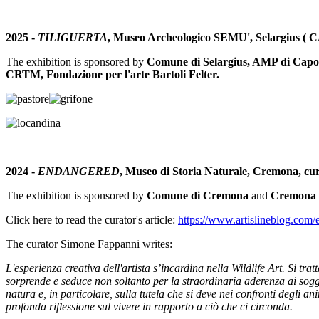
2025 -
TILIGUERTA
, Museo Archeologico SEMU', Selargius ( C
The exhibition is sponsored by
Comune di Selargius, AMP di Cap
CRTM, Fondazione per l'arte Bartoli Felter.
2024 -
ENDANGERED
, Museo di Storia Naturale, Cremona, c
The exhibition is sponsored by
Comune di Cremona
and
Cremona 
Click here to read the curator's article:
https://www.artislineblog.com/en
The curator Simone Fappanni writes:
L'esperienza creativa dell'artista s’incardina nella Wildlife Art. Si tr
sorprende e seduce non soltanto per la straordinaria aderenza ai sogget
natura e, in particolare, sulla tutela che si deve nei confronti degli a
profonda riflessione sul vivere in rapporto a ciò che ci circonda.