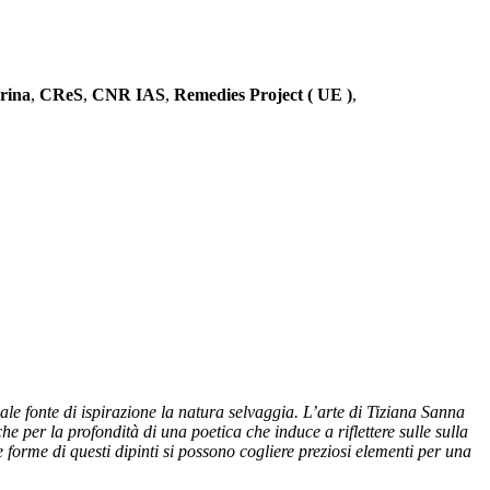
rina
,
CReS
,
CNR IAS
,
Remedies Project ( UE )
,
pale fonte di ispirazione la natura selvaggia. L’arte di Tiziana Sanna
e per la profondità di una poetica che induce a riflettere sulle sulla
e forme di questi dipinti si possono cogliere preziosi elementi per una