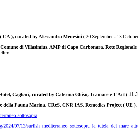
 ( CA ), curated by Alessandra Menesini
( 20 September - 13 Octobe
,
Comune di Villasimius, AMP di Capo Carbonara
,
Rete Regionale
lter.
l, Cagliari, curated by Caterina Ghisu, Tramare e T Art
(
11 J
ne della Fauna Marina
,
CReS
,
CNR IAS
,
Remedies Project ( UE )
,
erraneo-sottosopra
o/tg/2024/07/13/surfish_mediterraneo_sottosopra_la_tutela_del_mare_at