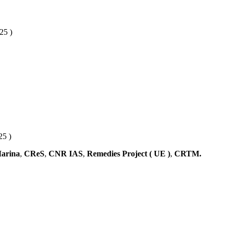
25 )
25 )
Marina
,
CReS
,
CNR IAS
,
Remedies Project ( UE )
,
CRTM.