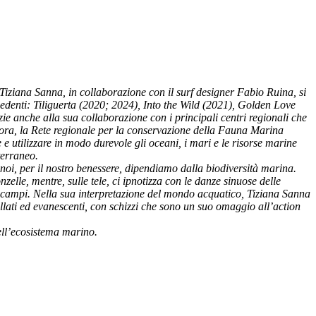
ziana Sanna, in collaborazione con il surf designer Fabio Ruina, si
cedenti: Tiliguerta (2020; 2024), Into the Wild (2021), Golden Love
ie anche alla sua collaborazione con i principali centri regionali che
ora, la Rete regionale per la conservazione della Fauna Marina
e utilizzare in modo durevole gli oceani, i mari e le risorse marine
terraneo.
noi, per il nostro benessere, dipendiamo dalla biodiversità marina.
elle, mentre, sulle tele, ci ipnotizza con le danze sinuose delle
ppocampi. Nella sua interpretazione del mondo acquatico, Tiziana Sanna
ellati ed evanescenti, con schizzi che sono un suo omaggio all’action
ell’ecosistema marino.