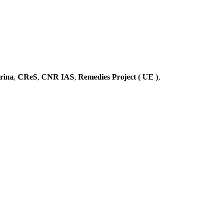
rina
,
CReS
,
CNR IAS
,
Remedies Project ( UE )
,