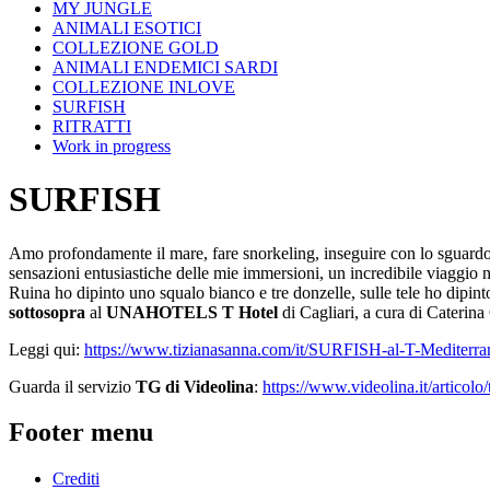
MY JUNGLE
ANIMALI ESOTICI
COLLEZIONE GOLD
ANIMALI ENDEMICI SARDI
COLLEZIONE INLOVE
SURFISH
RITRATTI
Work in progress
SURFISH
Amo profondamente il mare, fare snorkeling, inseguire con lo sguardo le
sensazioni entusiastiche delle mie immersioni, un incredibile viaggio n
Ruina ho dipinto uno squalo bianco e tre donzelle, sulle tele ho dipin
sottosopra
al
UNAHOTELS T Hotel
di Cagliari, a cura di Caterina
Leggi qui:
https://www.tizianasanna.com/it/SURFISH-al-T-Mediterra
Guarda il servizio
TG di Videolina
:
https://www.videolina.it/articol
Footer menu
Crediti