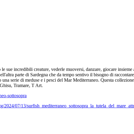
 sue incredibili creature, vederle muoversi, danzare, giocare insieme a 
ell'altra parte di Sardegna che da tempo sentivo il bisogno di raccontar
to una serie di meduse e i pesci del Mar Mediterraneo. Questa collezione
 Ghisu, Tramare, T Art.
neo-sottosopra
o/tg/2024/07/13/surfish_mediterraneo_sottosopra_la_tutela_del_mare_at