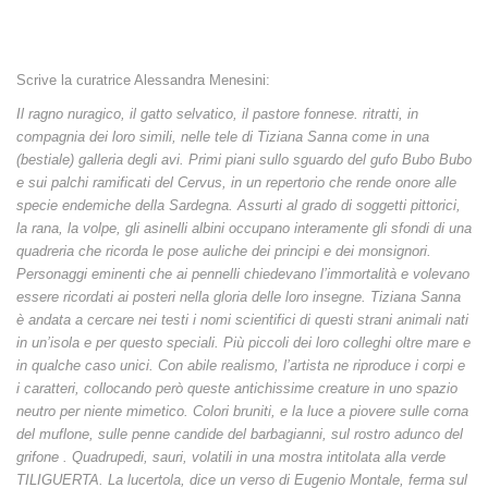
Scrive la curatrice Alessandra Menesini:
Il ragno nuragico, il gatto selvatico, il pastore fonnese. ritratti, in
compagnia dei loro simili, nelle tele di Tiziana Sanna come in una
(bestiale) galleria degli avi. Primi piani sullo sguardo del gufo Bubo Bubo
e sui palchi ramificati del Cervus, in un repertorio che rende onore alle
specie endemiche della Sardegna. Assurti al grado di soggetti pittorici,
la rana, la volpe, gli asinelli albini occupano interamente gli sfondi di una
quadreria che ricorda le pose auliche dei principi e dei monsignori.
Personaggi eminenti che ai pennelli chiedevano l’immortalità e volevano
essere ricordati ai posteri nella gloria delle loro insegne. Tiziana Sanna
è andata a cercare nei testi i nomi scientifici di questi strani animali nati
in un’isola e per questo speciali. Più piccoli dei loro colleghi oltre mare e
in qualche caso unici. Con abile realismo, l’artista ne riproduce i corpi e
i caratteri, collocando però queste antichissime creature in uno spazio
neutro per niente mimetico. Colori bruniti, e la luce a piovere sulle corna
del muflone, sulle penne candide del barbagianni, sul rostro adunco del
grifone . Quadrupedi, sauri, volatili in una mostra intitolata alla verde
TILIGUERTA. La lucertola, dice un verso di Eugenio Montale, ferma sul