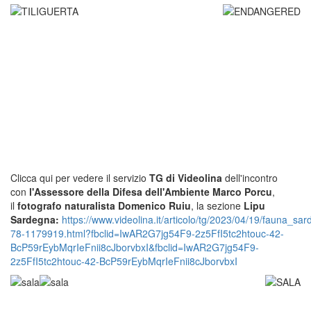
Clicca qui per vedere il servizio
TG di Videolina
dell'incontro
con
l'Assessore della Difesa dell'Ambiente Marco Porcu
,
il
fotografo naturalista Domenico Ruiu
, la
sezione
Lipu
Sardegna:
https://www.videolina.it/articolo/tg/2023/04/19/fauna_sa
78-1179919.html?fbclid=IwAR2G7jg54F9-2z5FfI5tc2htouc-42-
BcP59rEybMqrIeFnii8cJborvbxI&fbclid=IwAR2G7jg54F9-
2z5FfI5tc2htouc-42-BcP59rEybMqrIeFnii8cJborvbxI