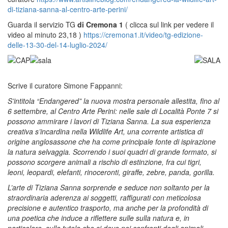
di-tiziana-sanna-al-centro-arte-perini/
Guarda il servizio TG
di Cremona 1
( clicca sul link per vedere il
video al minuto 23,18 )
https://cremona1.it/video/tg-edizione-
delle-13-30-del-14-luglio-2024/
Scrive il curatore Simone Fappanni:
S’intitola “Endangered” la nuova mostra personale allestita, fino al
6 settembre, al Centro Arte Perini: nelle sale di Località Ponte 7 si
possono ammirare i lavori di Tiziana Sanna. La sua esperienza
creativa s’incardina nella Wildlife Art, una corrente artistica di
origine anglosassone che ha come principale fonte di ispirazione
la natura selvaggia. Scorrendo i suoi quadri di grande formato, si
possono scorgere animali a rischio di estinzione, fra cui tigri,
leoni, leopardi, elefanti, rinoceronti, giraffe, zebre, panda, gorilla.
L’arte di Tiziana Sanna sorprende e seduce non soltanto per la
straordinaria aderenza ai soggetti, raffigurati con meticolosa
precisione e autentico trasporto, ma anche per la profondità di
una poetica che induce a riflettere sulle sulla natura e, in
particolare, sulla tutela che si deve nei confronti degli animali,