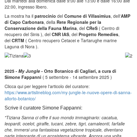
Dal martedì alla domenica dalle 9:00 alle 13:00 e dalle 16:00 alle
22:00, ingresso libero.
La mostra ha il
patrocinio
del
Comune di Villasimius
, dell'
AMP
di Capo Carbonara
, della
Rete Regionale per la
Conservazione della Fauna Marina
, del
CReS
( Centro di
recupero del Sinis ), del
CNR IAS
, del
Progetto Remedies
,
del
CRTM
( Centro recupero Cetacei e Tartarughe marine
Laguna di Nora ).
2025 -
My Jungle
- Orto Botanico di Cagliari, a cura di
Simone Fappanni
( 5 settembre - 14 settembre 2025 )
Clicca qui per leggere l'articolo del curatore:
https://www.artislineblog.com/my-jungle-le-nuove-opere-di-sanna-
allorto-botanico/
Scrive il curatore Simone Fappanni:
"Tiziana Sanna ci offre il suo mondo immaginario: cacatua,
leopardi, ocelot, giraffe, tucani, zebre, tigri, camaleonti, farfalle
che, immersi una fantasiosa vegetazione tropicale, diventano
parte integrante di un ecosistema vibrante. Ancora una volta