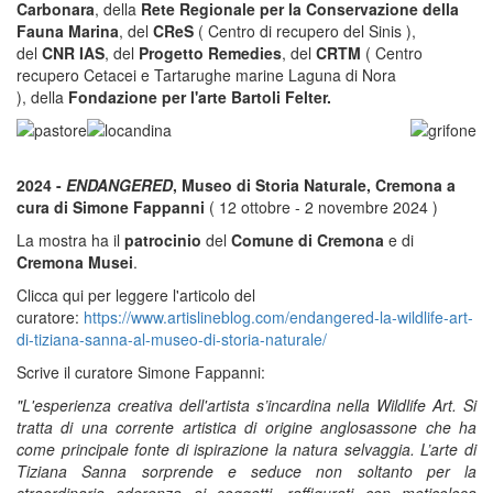
Carbonara
, della
Rete Regionale per la Conservazione della
Fauna Marina
, del
CReS
( Centro di recupero del Sinis ),
del
CNR IAS
, del
Progetto Remedies
, del
CRTM
( Centro
recupero Cetacei e Tartarughe marine Laguna di Nora
), della
Fondazione per l'arte Bartoli Felter.
2024 -
ENDANGERED
, Museo di Storia Naturale, Cremona a
cura di Simone Fappanni
( 12 ottobre - 2 novembre 2024 )
La mostra ha il
patrocinio
del
Comune di Cremona
e di
Cremona Musei
.
Clicca qui per leggere l'articolo del
curatore:
https://www.artislineblog.com/endangered-la-wildlife-art-
di-tiziana-sanna-al-museo-di-storia-naturale/
Scrive il curatore Simone Fappanni:
"L'esperienza creativa dell'artista s’incardina nella Wildlife Art. Si
tratta di una corrente artistica di origine anglosassone che ha
come principale fonte di ispirazione la natura selvaggia. L’arte di
Tiziana Sanna sorprende e seduce non soltanto per la
straordinaria aderenza ai soggetti, raffigurati con meticolosa