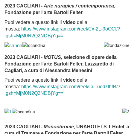
2023 CAGLIARI -
Arte nuragica / contemporanea
,
Fondazione per l'arte Bartoli Felter
Puoi vedere a questo link il
video
della
mostra:
https://www.instagram.com/reel/Cx-2L-9oOCI/?
igsh=MjM0N2Q2NDBjYg==
2023 CAGLIARI -
MOTUS
, selezione di opere della
Fondazione per l'arte Bartoli Felter, Lazzaretto di
Cagliari, a cura di Alessandra Menesini
Puoi vedere a questo link il
video
della
mostra:
https://www.instagram.com/reel/Cu_uodzIhfR/?
igsh=MjM0N2Q2NDBjYg==
2023 CAGLIARI -
Monochrome
, UNAHOTELS T Hotel, a
cura di Tramare e Fondazione per l'arte Bartoli Felter