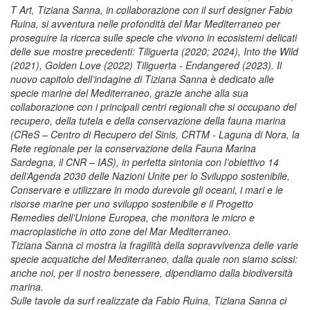
T Art, Tiziana Sanna, in collaborazione con il surf designer Fabio
Ruina, si avventura nelle profondità del Mar Mediterraneo per
proseguire la ricerca sulle specie che vivono in ecosistemi delicati
delle sue mostre precedenti: Tiliguerta (2020; 2024), Into the Wild
(2021), Golden Love (2022) Tiliguerta - Endangered (2023). Il
nuovo capitolo dell’indagine di Tiziana Sanna è dedicato alle
specie marine del Mediterraneo, grazie anche alla sua
collaborazione con i principali centri regionali che si occupano del
recupero, della tutela e della conservazione della fauna marina
(CReS – Centro di Recupero del Sinis, CRTM - Laguna di Nora, la
Rete regionale per la conservazione della Fauna Marina
Sardegna, il CNR – IAS), in perfetta sintonia con l’obiettivo 14
dell’Agenda 2030 delle Nazioni Unite per lo Sviluppo sostenibile,
Conservare e utilizzare in modo durevole gli oceani, i mari e le
risorse marine per uno sviluppo sostenibile e il Progetto
Remedies dell’Unione Europea, che monitora le micro e
macroplastiche in otto zone del Mar Mediterraneo.
Tiziana Sanna ci mostra la fragilità della sopravvivenza delle varie
specie acquatiche del Mediterraneo, dalla quale non siamo scissi:
anche noi, per il nostro benessere, dipendiamo dalla biodiversità
marina.
Sulle tavole da surf realizzate da Fabio Ruina, Tiziana Sanna ci