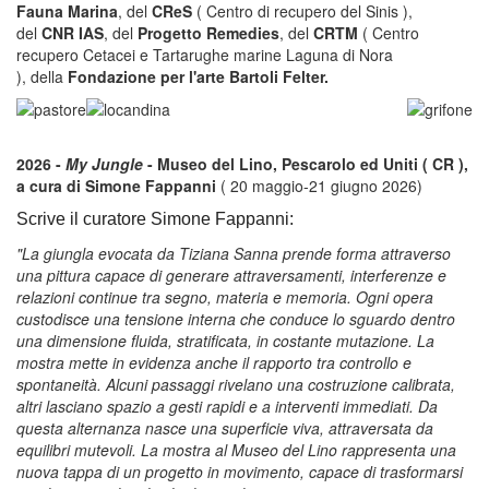
Fauna Marina
, del
CReS
( Centro di recupero del Sinis ),
del
CNR IAS
, del
Progetto Remedies
, del
CRTM
( Centro
recupero Cetacei e Tartarughe marine Laguna di Nora
), della
Fondazione per l'arte Bartoli Felter.
2026 -
My Jungle
- Museo del Lino, Pescarolo ed Uniti ( CR ),
a cura di Simone Fappanni
( 20 maggio-21 giugno 2026)
Scrive il curatore Simone Fappanni:
"La giungla evocata da Tiziana Sanna prende forma attraverso
una pittura capace di generare attraversamenti, interferenze e
relazioni continue tra segno, materia e memoria. Ogni opera
custodisce una tensione interna che conduce lo sguardo dentro
una dimensione fluida, stratificata, in costante mutazione. La
mostra mette in evidenza anche il rapporto tra controllo e
spontaneità. Alcuni passaggi rivelano una costruzione calibrata,
altri lasciano spazio a gesti rapidi e a interventi immediati. Da
questa alternanza nasce una superficie viva, attraversata da
equilibri mutevoli. La mostra al Museo del Lino rappresenta una
nuova tappa di un progetto in movimento, capace di trasformarsi