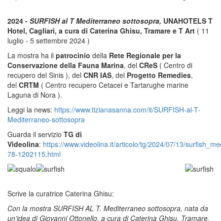
2024 -
SURFISH al T Mediterraneo sottosopra,
UNAHOTELS T
Hotel, Cagliari, a cura di Caterina Ghisu, Tramare e T Art
( 11
luglio - 5 settembre 2024 )
La mostra ha il
patrocinio
della
Rete Regionale per la
Conservazione della Fauna Marina
, del
CReS
( Centro di
recupero del Sinis ), del
CNR IAS
, del
Progetto Remedies
,
del
CRTM
( Centro recupero Cetacei e Tartarughe marine
Laguna di Nora ).
Leggi la news:
https://www.tizianasanna.com/it/SURFISH-al-T-
Mediterraneo-sottosopra
Guarda il servizio
TG di
Videolina
:
https://www.videolina.it/articolo/tg/2024/07/13/surfish_
78-1202115.html
Scrive la curatrice Caterina Ghisu:
Con la mostra SURFISH AL T. Mediterraneo sottosopra, nata da
un’idea di Giovanni Ottonello, a cura di Caterina Ghisu, Tramare,