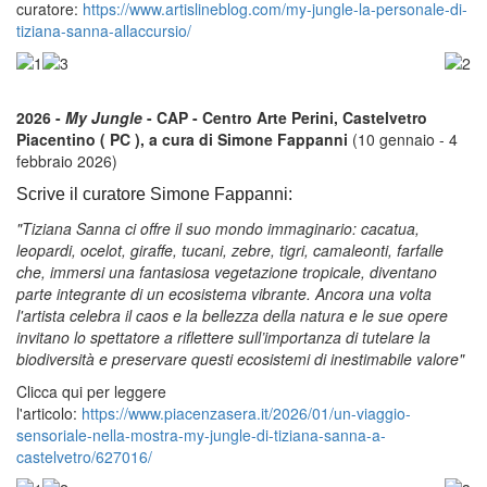
curatore:
https://www.artislineblog.com/my-jungle-la-personale-di-
tiziana-sanna-allaccursio/
2026 -
My Jungle
- CAP - Centro Arte Perini, Castelvetro
Piacentino ( PC ), a cura di Simone Fappanni
(10 gennaio - 4
febbraio 2026)
Scrive il curatore Simone Fappanni:
"Tiziana Sanna ci offre il suo mondo immaginario: cacatua,
leopardi, ocelot, giraffe, tucani, zebre, tigri, camaleonti, farfalle
che, immersi una fantasiosa vegetazione tropicale, diventano
parte integrante di un ecosistema vibrante. Ancora una volta
l'artista celebra il caos e la bellezza della natura e le sue opere
invitano lo spettatore a riflettere sull’importanza di tutelare la
biodiversità e preservare questi ecosistemi di inestimabile valore"
Clicca qui per leggere
l'articolo:
https://www.piacenzasera.it/2026/01/un-viaggio-
sensoriale-nella-mostra-my-jungle-di-tiziana-sanna-a-
castelvetro/627016/