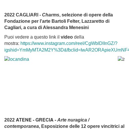
2022 CAGLIARI -
Charms
, selezione di opere della
Fondazione per l'arte Bartoli Felter, Lazzaretto di
Cagliari, a cura di Alessandra Menesini
Puoi vedere a questo link il
video
della
mostra:
https://www.instagram.com/reel/CgWblDlInGZ/?
igshid=YmMyMTA2M2Y%3D&fbclid=IwAR2ORApieXUmNF4
ATENE - GRECIA -
2022
Arte nuragica /
contemporanea
, Esposizione delle 12 opere vincitrici al