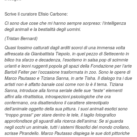
Scrive il curatore Efisio Carbone:
Ci sono due cose che mi hanno sempre sorpreso: l’intelligenza
degli animali e la bestialità degli uomini.
(Tristan Bernard)
Quasi fossimo catturati dagli arditi scorci di una immensa volta
affrescata da Gianbattista Tiepolo, in quel pezzo di Settecento in
bilico tra sfarzo e decadenza, l’esotismo in salsa pop di scimmie
urlanti e leoni ruggenti popola gli spazi della Fondazione per l’arte
Bartoli Felter per l’occasione trasformata in zoo. Sono le opere di
Marco Pautasso e Tiziana Sanna, in arte Tisha. Il dialogo tra i due
artisti non è affatto banale così come non lo è il tema. Tiziana
Sanna, introduce alla forma seriale delle sue “teste” elementi
affini alla ritrattistica, introspezioni psicologiche che ora
confermano, ora disattendono il carattere stereotipato
dell’animale oggetto della sua pittura. I suoi animali esotici sono
“troppo grossi” per stare dentro le tele, il taglio fotografico
approfondisce gli sguardi alla ricerca dell’anima: Se si guarda
negli occhi un animale, tutti i sistemi filosofici del mondo crollano,
scrisse Pirandello. Marco Pautasso dispiega le sue doti pittoriche