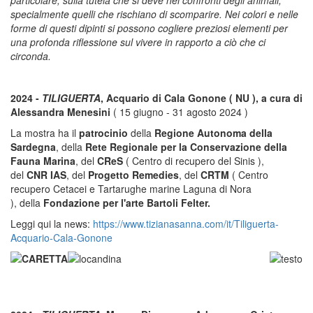
specialmente quelli che rischiano di scomparire. Nei colori e nelle
forme di questi dipinti si possono cogliere preziosi elementi per
una profonda riflessione sul vivere in rapporto a ciò che ci
circonda.
2024 -
TILIGUERTA
, Acquario di Cala Gonone ( NU ), a cura di
Alessandra Menesini
( 15 giugno - 31 agosto 2024 )
La mostra ha il
patrocinio
della
Regione Autonoma della
Sardegna
, della
Rete Regionale per la Conservazione della
Fauna Marina
, del
CReS
( Centro di recupero del Sinis ),
del
CNR IAS
, del
Progetto Remedies
, del
CRTM
( Centro
recupero Cetacei e Tartarughe marine Laguna di Nora
), della
Fondazione per l'arte Bartoli Felter.
Leggi qui la news:
h
ttps://www.tizianasanna.com/it/Tiliguerta-
Acquario-Cala-Gonone