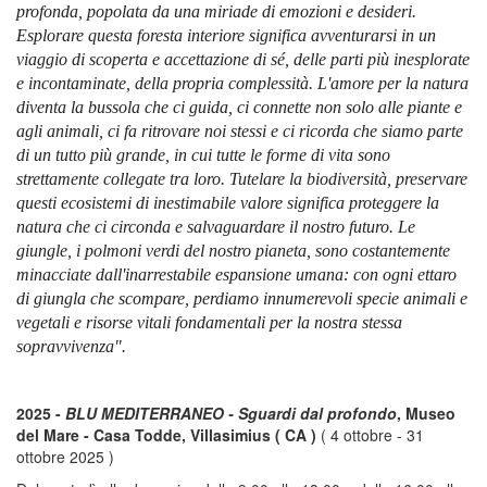
profonda, popolata da una miriade di emozioni e desideri.
Esplorare questa foresta interiore significa avventurarsi in un
viaggio di scoperta e accettazione di sé, delle parti più inesplorate
e incontaminate, della propria complessità. L'amore per la natura
diventa la bussola che ci guida, ci connette non solo alle piante e
agli animali, ci fa ritrovare noi stessi e ci ricorda che siamo parte
di un tutto più grande, in cui tutte le forme di vita sono
strettamente collegate tra loro. Tutelare la biodiversità, preservare
questi ecosistemi di inestimabile valore significa proteggere la
natura che ci circonda e salvaguardare il nostro futuro. Le
giungle, i polmoni verdi del nostro pianeta, sono costantemente
minacciate dall'inarrestabile espansione umana: con ogni ettaro
di giungla che scompare, perdiamo innumerevoli specie animali e
vegetali e risorse vitali fondamentali per la nostra stessa
sopravvivenza".
2025 -
BLU MEDITERRANEO - Sguardi dal profondo
, Museo
del Mare - Casa Todde, Villasimius ( CA )
( 4 ottobre - 31
ottobre 2025 )