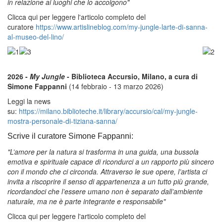
in relazione ai luoghi che lo accolgono"
Clicca qui per leggere l'articolo completo del
curatore
https://www.artislineblog.com/my-jungle-larte-di-sanna-
al-museo-del-lino/
2026 -
My Jungle
- Biblioteca Accursio, Milano, a cura di
Simone Fappanni
(14 febbraio - 13 marzo 2026)
Leggi la news
su:
https://milano.biblioteche.it/library/accursio/cal/my-jungle-
mostra-personale-di-tiziana-sanna/
Scrive il curatore Simone Fappanni:
"L’amore per la natura si trasforma in una guida, una bussola
emotiva e spirituale capace di ricondurci a un rapporto più sincero
con il mondo che ci circonda. Attraverso le sue opere, l’artista ci
invita a riscoprire il senso di appartenenza a un tutto più grande,
ricordandoci che l’essere umano non è separato dall’ambiente
naturale, ma ne è parte integrante e responsabile"
Clicca qui per leggere l'articolo completo del