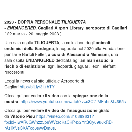
2023 - DOPPIA PERSONALE
TILIGUERTA
- ENDANGERED,
Cagliari Airport Library, aeroporto di Cagliari
( 22 marzo - 20 maggio 2023 )
Una sala ospita
TILIGUERTA
, la collezione degli
animali
endemici della Sardegna
, inaugurata nel 2020 alla Fondazione
per l'arte Bartoli Felter,
a cura di Alessandra Menesini
, una
sala ospita
ENDANGERED
dedicata agli
animali esotici a
rischio di estinzione
: tigri, leopardi, giaguari, leoni, elefanti,
rinoceronti
Leggi la news dal sito ufficiale Aeroporto di
Cagliari
http://bit.ly/3lt1hTY
Clicca qui per vedere il
video
con la
spiegazione della
mostra
:
https://www.youtube.com/watch?v=c3Ci2iMFahs&t=655s
Clicca qui per vedere il
video dell'inaugurazione
girato
da
Vittori
o Pisu
https://vimeo.com/810869631?
fbclid=IwAR0GWhzz5p6WVt3oKaCKP4x2YrQGy09u6kRD-
rAsIXfJsCXATcq6swvDm8s
.