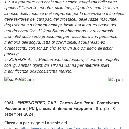
invita a guardare con occhi nuovi i colori smaglianti delle varie
specie di Donzelle, mentre, sulle tele, ci ipnotizza con le danze
sinuose delle meduse o ci sorprende per la descrizione minuziosa
delle textures dei carapaci dei crostacei, delle razze maculate,
degli scorfani o degli ippocampi. Nella sua interpretazione del
mondo acquatico, Tiziana Sanna abbandona i forti contrasti
cromatici delle serie precedenti, per raccontare una personale
memoria dell’acqua, fatta di colori diluiti, acquarellati ed
evanescenti, con schizzi che sono un suo omaggio all’action
painting.
In SURFISH AL T. Mediterraneo sottosopra, si entra in empatia
con gli animali dipinti da Tiziana Sanna per riflettere sulla
magnificenza dell’ecosistema marino.
2024 -
ENDENGERED
, CAP - Centro Arte Perini, Castelvetro
Piacentino ( PC ), a cura di Simone Fappanni
( 6 luglio - 6
settembre 2024 )
Clicca qui per leggere l'articolo del
curatore
https://www.artislineblog.com/endangered-la-wildlife-art-