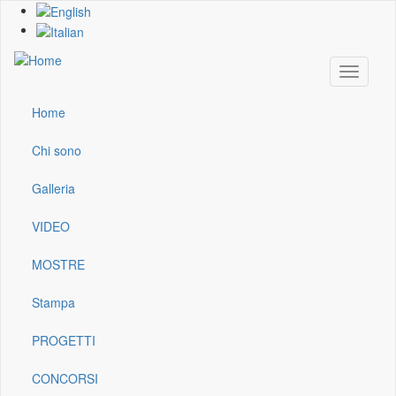
Skip
to
main
content
Toggle
navigati
Home
Main
navigation
Chi sono
Galleria
VIDEO
MOSTRE
Stampa
PROGETTI
CONCORSI