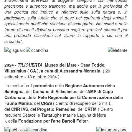
precisione e autentico trasporto, ma anche per la profondità di
una poetica che induce a riflettere sulle sulla natura e, in
particolare, sulla tutela che si deve nei confronti degli animali,
specialmente quelli che rischiano di scomparire. Nei colori e nelle
forme di questi dipinti si possono cogliere preziosi elementi per
una profonda riflessione sul vivere in rapporto a ciò che ci
circonda".
2024 -
TILIGUERTA
, Museo del Mare - Casa Todde,
Villasimius ( CA ), a cura di Alessandra Menesini
( 20
settembre - 13 ottobre 2024 )
La mostra ha il
patrocinio
della
Regione Autonoma della
Sardegna
, del
Comune di Villasimius
, dell'
AMP di Capo
Carbonara
, della
Rete Regionale per la Conservazione della
Fauna Marina
, del
CReS
( Centro di recupero del Sinis ),
del
CNR IAS
, del
Progetto Remedies
, del
CRTM
( Centro
recupero Cetacei e Tartarughe marine Laguna di Nora
), della
Fondazione per l'arte Bartoli Felter.