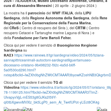
2024 -
TILIGUERTA,
Museo Diocesano Arborense, Oristano, a
cura di Alessandra Menesini
( 20 aprile - 2 giugno 2024 )
La mostra ha il
patrocinio
del
WWF ITALIA
, della
LIPU
Sardegna
, della
Regione Autonoma della Sardegna
, della
Rete
Regionale per la Conservazione della Fauna Marina
,
del
CReS
( Centro di recupero del Sinis ), del
CRTM
( Centro
recupero Cetacei e Tartarughe marine Laguna di Nora ) e
della
Fondazione per l'arte Bartoli Felter.
Clicca qui per vedere il servizio
di 𝗕𝘂𝗼𝗻𝗴𝗶𝗼𝗿𝗻𝗼 𝗥𝗲𝗴𝗶𝗼𝗻𝗲
𝗦𝗮𝗿𝗱𝗲𝗴𝗻𝗮 su
𝗥𝗔𝗜𝟯
https://www.rainews.it/tgr/sardegna/video/2024/05/tiziana-
sannapittriceanimali-autoctoni-sardegnatiliguertamuseo-
diocesano-oristano-9b498232-f92c-4a5d-b6ff-
5a0f530cd290.html?
nxtep&fbclid=IwZXh0bgNhZW0CMTAAAR3byowKZcehNB3QkgrbmD
Clicca qui per vedere il servizio
TG di
Videolina
https://www.videolina.it/articolo/tg/2024/05/07/oristano
78-1199125.html?fbclid=IwZXh0bgNhZW0CMTAAAR3TImZ-
UlvapyxVgL-mES53g8GJKs2I59Y-
qI0tbXgwvvMVXlz_bk5LgP0_aem_Ai_Tw4fUPot-yLEct8OK4g