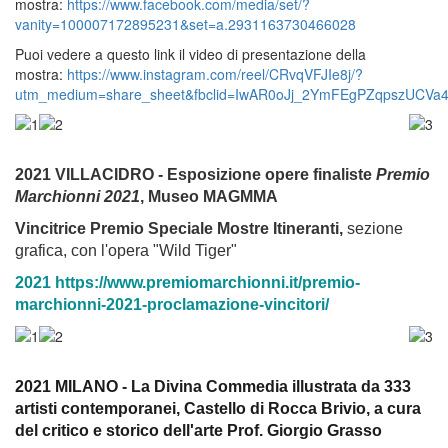
mostra:
https://www.facebook.com/media/set/?
vanity=100007172895231&set=a.2931163730466028
Puoi vedere a questo link il video di presentazione della
mostra:
https://www.instagram.com/reel/CRvqVFJIe8j/?
utm_medium=share_sheet&fbclid=IwAR0oJj_2YmFEgPZqpszUC
2021 VILLACIDRO - Esposizione opere finaliste
Premio
Marchionni 2021
, Museo MAGMMA
Vincitrice Premio Speciale Mostre Itineranti,
sezione
grafica, con l'opera "Wild Tiger"
2021 https://www.premiomarchionni.it/premio-
marchionni-2021-proclamazione-vincitori/
2021 MILANO -
La Divina Commedia illustrata da 333
artisti contemporanei
, Castello di Rocca Brivio, a cura
del critico e storico dell'arte Prof. Giorgio Grasso