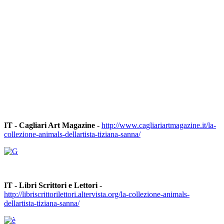
IT - Cagliari Art Magazine
-
http://www.cagliariartmagazine.it/la-
collezione-animals-dellartista-tiziana-sanna/
IT - Libri Scrittori e Lettori
-
http://libriscrittorilettori.altervista.org/la-collezione-animals-
dellartista-tiziana-sanna/