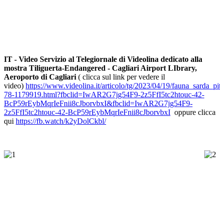
IT - Video Servizio al Telegiornale di Videolina dedicato alla
mostra Tiliguerta-Endangered - Cagliari Airport LIbrary,
Aeroporto di Cagliari
( clicca sul link per vedere il
video)
https://www.videolina.it/articolo/tg/2023/04/19/fauna_sarda_p
78-1179919.html?fbclid=IwAR2G7jg54F9-2z5FfI5tc2htouc-42-
BcP59rEybMqrIeFnii8cJborvbxI&fbclid=IwAR2G7jg54F9-
2z5FfI5tc2htouc-42-BcP59rEybMqrIeFnii8cJborvbxI
oppure clicca
qui
https://fb.watch/k2yDolCkbl/