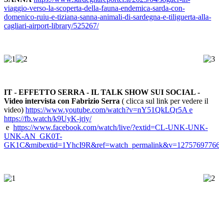
viaggio-verso-la-scoperta-della-fauna-endemica-sarda-con-
domenico-ruiu-e-tiziana-sanna-animali-di-sardegna-e-tiliguerta-alla-
cagliari-airport-library/525267/
IT - EFFETTO SERRA - IL TALK SHOW SUI SOCIAL -
Video intervista con Fabrizio Serra
( clicca sul link per vedere il
video)
https://www.youtube.com/watch?v=nY51QkLQr5A
e
https://fb.watch/k9UyK-jriy/
e
https://www.facebook.com/watch/live/?extid=CL-UNK-UNK-
UNK-AN_GK0T-
GK1C&mibextid=1YhcI9R&ref=watch_permalink&v=1275769776