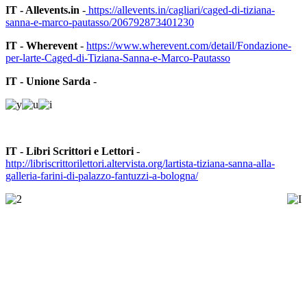
IT - Allevents.in
-
https://allevents.in/cagliari/caged-di-tiziana-
sanna-e-marco-pautasso/206792873401230
IT - Wherevent
-
https://www.wherevent.com/detail/Fondazione-
per-larte-Caged-di-Tiziana-Sanna-e-Marco-Pautasso
IT - Unione Sarda
-
IT - Libri Scrittori e Lettori
-
http://libriscrittorilettori.altervista.org/lartista-tiziana-sanna-alla-
galleria-farini-di-palazzo-fantuzzi-a-bologna/