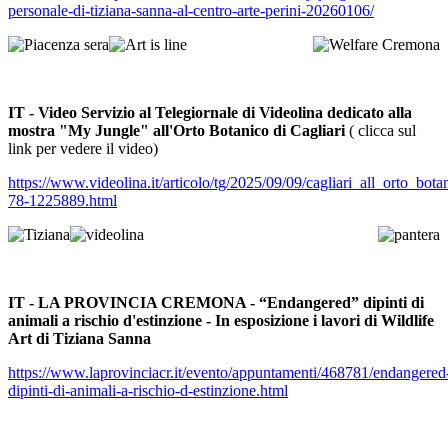
personale-di-tiziana-sanna-al-centro-arte-perini-20260106/
IT - Video Servizio al Telegiornale di Videolina dedicato alla
mostra "My Jungle" all'Orto Botanico di Cagliari
( clicca sul
link per vedere il video)
https://www.videolina.it/articolo/tg/2025/09/09/cagliari_all_orto_b
78-1225889.html
IT - LA PROVINCIA CREMONA - “Endangered” dipinti di
animali a rischio d'estinzione - In esposizione i lavori di Wildlife
Art di Tiziana Sanna
https://www.laprovinciacr.it/evento/appuntamenti/468781/endangered
dipinti-di-animali-a-rischio-d-estinzione.html