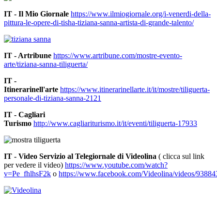
IT - Il Mio Giornale
https://www.ilmiogiornale.org/i-venerdi-della-
pittura-le-opere-di-tisha-tiziana-sanna-artista-di-grande-talento/
IT - Artribune
https://www.artribune.com/mostre-evento-
arte/tiziana-sanna-tiliguerta/
IT -
Itinerarinell'arte
https://www.itinerarinellarte.it/it/mostre/tiliguerta-
personale-di-tiziana-sanna-2121
IT - Cagliari
Turismo
http://www.cagliariturismo.it/it/eventi/tiliguerta-17933
IT - Video Servizio al Telegiornale di Videolina
( clicca sul link
per vedere il video)
https://www.youtube.com/watch?
v=Pe_fhlhsF2k
o
https://www.facebook.com/Videolina/videos/9388