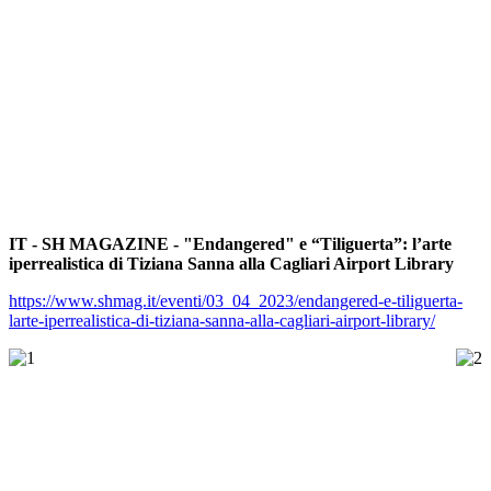
IT - SH MAGAZINE - "Endangered" e “Tiliguerta”: l’arte
iperrealistica di Tiziana Sanna alla Cagliari Airport Library
https://www.shmag.it/eventi/03_04_2023/endangered-e-tiliguerta-
larte-iperrealistica-di-tiziana-sanna-alla-cagliari-airport-library/