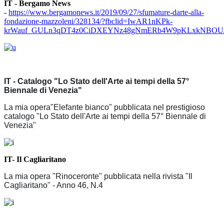
IT - Bergamo News
-
https://www.bergamonews.it/2019/09/27/sfumature-darte-alla-
fondazione-mazzoleni/328134/?fbclid=IwAR1nKPk-
krWauf_GULn3qDT4z0CiDXEYNz48gNmERb4W9pKLxkNBOUJI
IT - Catalogo "Lo Stato dell'Arte ai tempi della 57°
Biennale di Venezia"
La mia opera"Elefante bianco" pubblicata nel prestigioso
catalogo "Lo Stato dell'Arte ai tempi della 57° Biennale di
Venezia"
IT- Il Cagliaritano
La mia opera "Rinoceronte" pubblicata nella rivista "Il
Cagliaritano" - Anno 46, N.4