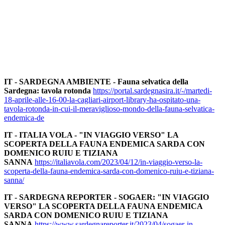
IT - SARDEGNA AMBIENTE - Fauna selvatica della
Sardegna: tavola rotonda
https://portal.sardegnasira.it/-/martedi-
18-aprile-alle-16-00-la-cagliari-airport-library-ha-ospitato-una-
tavola-rotonda-in-cui-il-meraviglioso-mondo-della-fauna-selvatica-
endemica-de
IT - ITALIA VOLA - "IN VIAGGIO VERSO" LA
SCOPERTA DELLA FAUNA ENDEMICA SARDA CON
DOMENICO RUIU E TIZIANA
SANNA
https://italiavola.com/2023/04/12/in-viaggio-verso-la-
scoperta-della-fauna-endemica-sarda-con-domenico-ruiu-e-tiziana-
sanna/
IT - SARDEGNA REPORTER - SOGAER: "IN VIAGGIO
VERSO" LA SCOPERTA DELLA FAUNA ENDEMICA
SARDA CON DOMENICO RUIU E TIZIANA
SANNA
https://www.sardegnareporter.it/2023/04/sogaer-in-