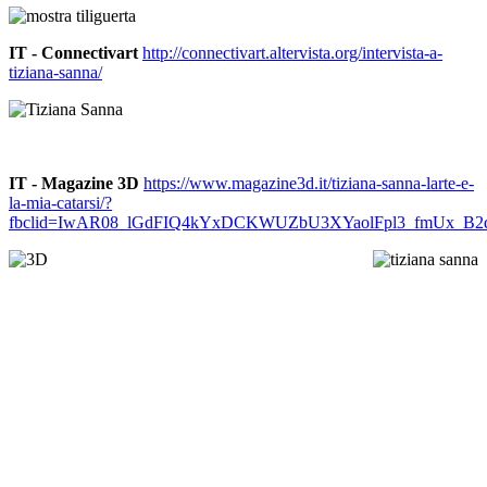
IT - Connectivart
http://connectivart.altervista.org/intervista-a-
tiziana-sanna/
IT - Magazine 3D
https://www.magazine3d.it/tiziana-sanna-larte-e-
la-mia-catarsi/?
fbclid=IwAR08_lGdFIQ4kYxDCKWUZbU3XYaolFpl3_fmUx_B2