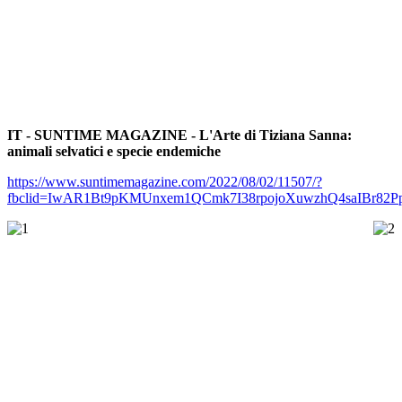
IT - SUNTIME MAGAZINE - L'Arte di Tiziana Sanna:
animali selvatici e specie endemiche
https://www.suntimemagazine.com/2022/08/02/11507/?
fbclid=IwAR1Bt9pKMUnxem1QCmk7I38rpojoXuwzhQ4saIBr82