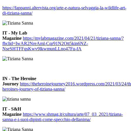
https://fappanni.altervista.org/arte-e-natura-selvaggia-la-wildlife-art-
di-tiziana-sanna/
IT - My Lab
Magazine
https://mylabmagazine.com/2021/04/21/tiziana-sanna/?
fbclid=IwAR2NreAml-Cqr91N2Ott5kin6NZ-
NseSHTFFqsKwv9lkwmunLLno47Fu-fA
IN - The Heroine
Journey
https://theheroinejourney2016.wordpress.com/2021/03/24/th
heroines-journey-of-tiziana-sanna/
IT - S&H
Magazine
https://www.shmag.it/cultura/arte/07_03_2021/tiziana-
sanna-e-i-suoi-dipinti-come-specchio-dellanima/