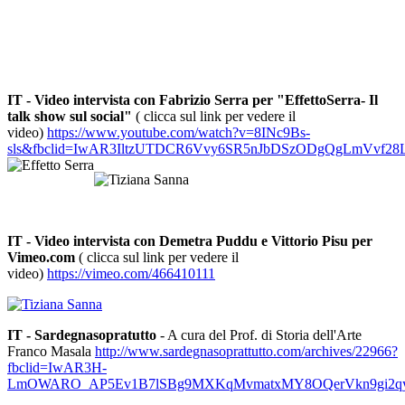
IT - Video intervista con Fabrizio Serra per "EffettoSerra- Il
talk show sul social"
( clicca sul link per vedere il
video)
https://www.youtube.com/watch?v=8INc9Bs-
sls&fbclid=IwAR3IltzUTDCR6Vvy6SR5nJbDSzODgQgLmVvf28L
IT - Video intervista con Demetra Puddu e Vittorio Pisu per
Vimeo.com
( clicca sul link per vedere il
video)
https://vimeo.com/466410111
IT - Sardegnasopratutto
- A cura del Prof. di Storia dell'Arte
Franco Masala
http://www.sardegnasoprattutto.com/archives/22966?
fbclid=IwAR3H-
LmOWARO_AP5Ev1B7lSBg9MXKqMvmatxMY8OQerVkn9gi2qy