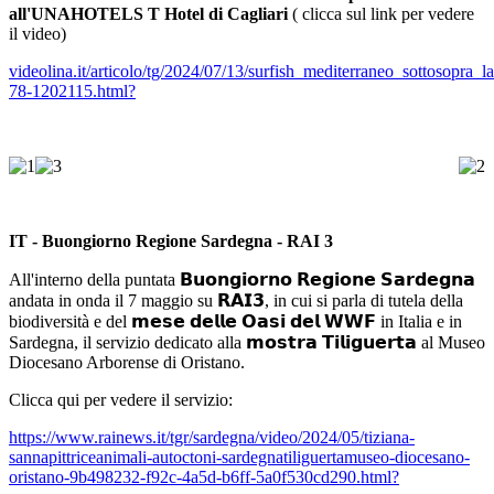
all'UNAHOTELS T Hotel di Cagliari
( clicca sul link per vedere
il video)
videolina.it/articolo/tg/2024/07/13/surfish_mediterraneo_sottosopra_l
78-1202115.html?
IT - Buongiorno Regione Sardegna - RAI 3
All'interno della puntata 𝗕𝘂𝗼𝗻𝗴𝗶𝗼𝗿𝗻𝗼 𝗥𝗲𝗴𝗶𝗼𝗻𝗲 𝗦𝗮𝗿𝗱𝗲𝗴𝗻𝗮
andata in onda il 7 maggio su 𝗥𝗔𝗜𝟯, in cui si parla di tutela della
biodiversità e del 𝗺𝗲𝘀𝗲 𝗱𝗲𝗹𝗹𝗲 𝗢𝗮𝘀𝗶 𝗱𝗲𝗹 𝗪𝗪𝗙 in Italia e in
Sardegna, il servizio dedicato alla 𝗺𝗼𝘀𝘁𝗿𝗮 𝗧𝗶𝗹𝗶𝗴𝘂𝗲𝗿𝘁𝗮 al Museo
Diocesano Arborense di Oristano.
Clicca qui per vedere il servizio:
https://www.rainews.it/tgr/sardegna/video/2024/05/tiziana-
sannapittriceanimali-autoctoni-sardegnatiliguertamuseo-diocesano-
oristano-9b498232-f92c-4a5d-b6ff-5a0f530cd290.html?