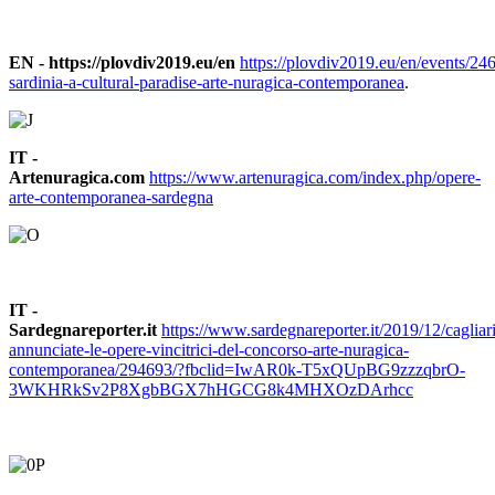
EN - https://plovdiv2019.eu/en
https://plovdiv2019.eu/en/events/24
sardinia-a-cultural-paradise-arte-nuragica-contemporanea
.
IT -
Artenuragica.com
https://www.artenuragica.com/index.php/opere-
arte-contemporanea-sardegna
IT -
Sardegnareporter.it
https://www.sardegnareporter.it/2019/12/cagliari
annunciate-le-opere-vincitrici-del-concorso-arte-nuragica-
contemporanea/294693/?fbclid=IwAR0k-T5xQUpBG9zzzqbrO-
3WKHRkSv2P8XgbBGX7hHGCG8k4MHXOzDArhcc