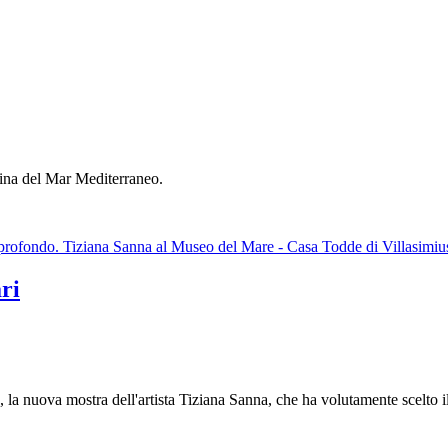
rina del Mar Mediterraneo.
ndo. Tiziana Sanna al Museo del Mare - Casa Todde di Villasimiu
ri
, la nuova mostra dell'artista Tiziana Sanna, che ha volutamente scelto 