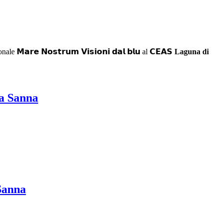
ale 𝗠𝗮𝗿𝗲 𝗡𝗼𝘀𝘁𝗿𝘂𝗺 𝗩𝗶𝘀𝗶𝗼𝗻𝗶 𝗱𝗮𝗹 𝗯𝗹𝘂 al 𝗖𝗘𝗔𝗦
Laguna di
a Sanna
Sanna