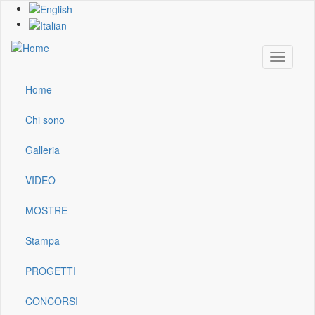
Skip
to
main
content
Toggle
navigati
Home
Main
navigation
Chi sono
Galleria
VIDEO
MOSTRE
Stampa
PROGETTI
CONCORSI