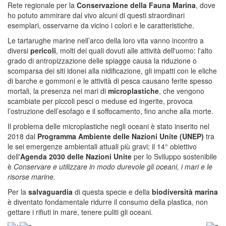
Rete regionale per la
Conservazione della Fauna Marina
, dove
ho potuto ammirare dal vivo alcuni di questi straordinari
esemplari, osservarne da vicino i colori e le caratteristiche.
Le tartarughe marine nell’arco della loro vita vanno incontro a
diversi
pericoli
, molti dei quali dovuti alle attività dell'uomo: l'alto
grado di antropizzazione delle spiagge causa la riduzione o
scomparsa dei siti idonei alla nidificazione, gli impatti con le eliche
di barche e gommoni e le attività di pesca causano ferite spesso
mortali, la presenza nei mari di
microplastiche
, che vengono
scambiate per piccoli pesci o meduse ed ingerite, provoca
l’ostruzione dell’esofago e il soffocamento, fino anche alla morte.
Il problema delle microplastiche negli oceani è stato inserito nel
2018 dal
Programma Ambiente delle Nazioni Unite (UNEP)
tra
le sei emergenze ambientali attuali più gravi; il 14° obiettivo
dell'
Agenda 2030 delle Nazioni Unite
per lo Sviluppo sostenibile
è
Conservare e utilizzare in modo durevole gli oceani, i mari e le
risorse marine.
Per la
salvaguardia
di questa specie e della
biodiversità marina
è diventato fondamentale ridurre il consumo della plastica, non
gettare i rifiuti in mare, tenere puliti gli oceani.