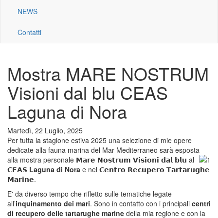
NEWS
Contatti
Mostra MARE NOSTRUM
Visioni dal blu CEAS
Laguna di Nora
Martedì, 22 Luglio, 2025
Per tutta la stagione estiva 2025 una selezione di mie opere
dedicate alla fauna marina del Mar Mediterraneo sarà esposta
alla mostra
personale 𝗠𝗮𝗿𝗲 𝗡𝗼𝘀𝘁𝗿𝘂𝗺 𝗩𝗶𝘀𝗶𝗼𝗻𝗶 𝗱𝗮𝗹 𝗯𝗹𝘂 al
𝗖𝗘𝗔𝗦
Laguna di Nora
e nel 𝗖𝗲𝗻𝘁𝗿𝗼 𝗥𝗲𝗰𝘂𝗽𝗲𝗿𝗼 𝗧𝗮𝗿𝘁𝗮𝗿𝘂𝗴𝗵𝗲
𝗠𝗮𝗿𝗶𝗻𝗲.
E' da diverso tempo che rifletto sulle tematiche legate
all’
inquinamento dei mari
. Sono in contatto con i principali
centri
di recupero delle tartarughe marine
della mia regione e con la