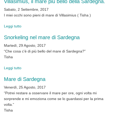
Villasimius, il mare più bello della Sardegna.
ritratto
iperrealista
Sabato, 2 Settembre, 2017
di
I miei occhi sono pieni di mare di Villasimius ( Tisha )
uomo,
100
Leggi tutto
su
cm
Villasimius,
x
Snorkeling nel mare di Sardegna
il
100
mare
Martedì, 29 Agosto, 2017
cm,
più
“Che cosa c'è di più bello del mare di Sardegna?”
a
bello
Tisha
olio
della
su
Sardegna.
Leggi tutto
su
tela
Snorkeling
realizzato
Mare di Sardegna
nel
da
mare
Venerdì, 25 Agosto, 2017
Tisha
di
“Potrei restare a osservare il mare per ore, ogni volta mi
(
Sardegna
sorprende e mi emoziona come se lo guardassi per la prima
Tiziana
volta.”
Sanna
Tisha
)