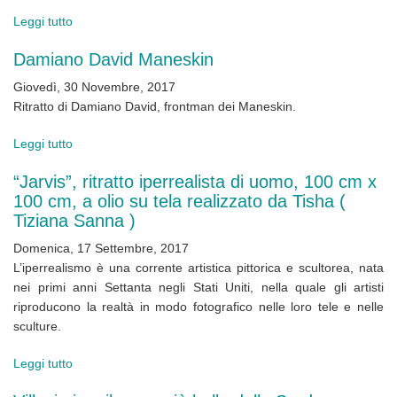
Leggi tutto
su
Ritratto
Damiano David Maneskin
di
Victoria
Giovedì, 30 Novembre, 2017
De
Ritratto di Damiano David, frontman dei Maneskin.
Angelis
Leggi tutto
su
Damiano
“Jarvis”, ritratto iperrealista di uomo, 100 cm x
David
100 cm, a olio su tela realizzato da Tisha (
Maneskin
Tiziana Sanna )
Domenica, 17 Settembre, 2017
L’iperrealismo è una corrente artistica pittorica e scultorea, nata
nei primi anni Settanta negli Stati Uniti, nella quale gli artisti
riproducono la realtà in modo fotografico nelle loro tele e nelle
sculture.
Leggi tutto
su
“Jarvis”,