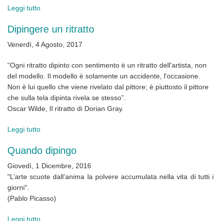
Leggi tutto
su
Mare
Dipingere un ritratto
di
Sardegna
Venerdì, 4 Agosto, 2017
“Ogni ritratto dipinto con sentimento è un ritratto dell'artista, non
del modello. Il modello è solamente un accidente, l'occasione.
Non è lui quello che viene rivelato dal pittore; è piuttosto il pittore
che sulla tela dipinta rivela se stesso”.
Oscar Wilde, Il ritratto di Dorian Gray.
Leggi tutto
su
Dipingere
Quando dipingo
un
ritratto
Giovedì, 1 Dicembre, 2016
"L’arte scuote dall’anima la polvere accumulata nella vita di tutti i
giorni".
(Pablo Picasso)
Leggi tutto
su