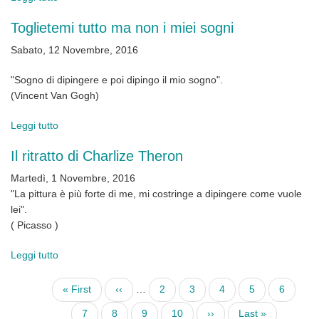
Quando
Toglietemi tutto ma non i miei sogni
dipingo
Sabato, 12 Novembre, 2016
"Sogno di dipingere e poi dipingo il mio sogno".
(Vincent Van Gogh)
Leggi tutto
su
Toglietemi
Il ritratto di Charlize Theron
tutto
ma
Martedì, 1 Novembre, 2016
non
"La pittura è più forte di me, mi costringe a dipingere come vuole
i
lei".
miei
( Picasso )
sogni
Leggi tutto
su
Il
ritratto
Pagination
First
« First
Previous
‹‹
…
Page
2
Page
3
Page
4
Page
5
Page
6
di
page
page
Page
7
Page
8
Pagina
9
Page
10
Next
››
Last
Last »
Charlize