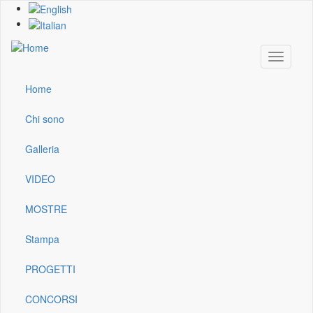
Skip
to
main
content
Toggle
navigati
Home
Main
navigation
Chi sono
Galleria
VIDEO
MOSTRE
Stampa
PROGETTI
CONCORSI