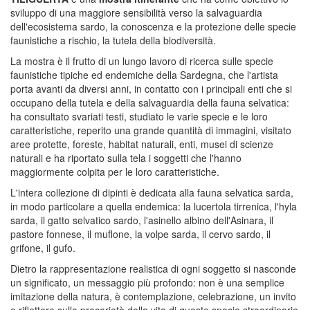
sviluppo di una maggiore sensibilità verso la salvaguardia
dell'ecosistema sardo, la conoscenza e la protezione delle specie
faunistiche a rischio, la tutela della biodiversità.
La mostra è il frutto di un lungo lavoro di ricerca sulle specie
faunistiche tipiche ed endemiche della Sardegna, che l'artista
porta avanti da diversi anni, in contatto con i principali enti che si
occupano della tutela e della salvaguardia della fauna selvatica:
ha consultato svariati testi, studiato le varie specie e le loro
caratteristiche, reperito una grande quantità di immagini, visitato
aree protette, foreste, habitat naturali, enti, musei di scienze
naturali e ha riportato sulla tela i soggetti che l'hanno
maggiormente colpita per le loro caratteristiche.
L'intera collezione di dipinti è dedicata alla fauna selvatica sarda,
in modo particolare a quella endemica: la lucertola tirrenica, l'hyla
sarda, il gatto selvatico sardo, l'asinello albino dell'Asinara, il
pastore fonnese, il muflone, la volpe sarda, il cervo sardo, il
grifone, il gufo.
Dietro la rappresentazione realistica di ogni soggetto si nasconde
un significato, un messaggio più profondo: non è una semplice
imitazione della natura, è contemplazione, celebrazione, un invito
a riflettere sulla precarietà della vita di queste specie straordinarie