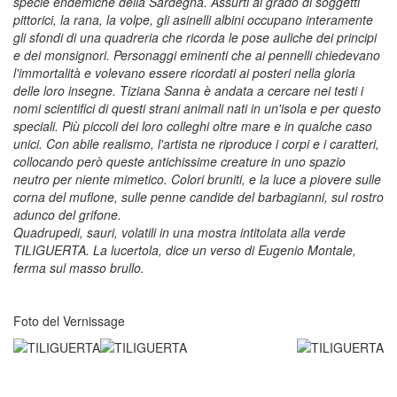
specie endemiche della Sardegna. Assurti al grado di soggetti
pittorici, la rana, la volpe, gli asinelli albini occupano interamente
gli sfondi di una quadreria che ricorda le pose auliche dei principi
e dei monsignori. Personaggi eminenti che ai pennelli chiedevano
l'immortalità e volevano essere ricordati ai posteri nella gloria
delle loro insegne. Tiziana Sanna è andata a cercare nei testi i
nomi scientifici di questi strani animali nati in un'isola e per questo
speciali. Più piccoli dei loro colleghi oltre mare e in qualche caso
unici. Con abile realismo, l'artista ne riproduce i corpi e i caratteri,
collocando però queste antichissime creature in uno spazio
neutro per niente mimetico. Colori bruniti, e la luce a piovere sulle
corna del muflone, sulle penne candide del barbagianni, sul rostro
adunco del grifone.
Quadrupedi, sauri, volatili in una mostra intitolata alla verde
TILIGUERTA. La lucertola, dice un verso di Eugenio Montale,
ferma sul masso brullo.
Foto del Vernissage