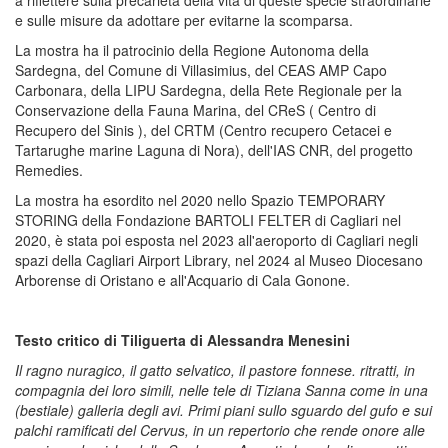
e sulle misure da adottare per evitarne la scomparsa.
La mostra ha il patrocinio della Regione Autonoma della
Sardegna, del Comune di Villasimius, del CEAS AMP Capo
Carbonara, della LIPU Sardegna, della Rete Regionale per la
Conservazione della Fauna Marina, del CReS ( Centro di
Recupero del Sinis ), del CRTM (Centro recupero Cetacei e
Tartarughe marine Laguna di Nora), dell'IAS CNR, del progetto
Remedies.
La mostra ha esordito nel 2020 nello Spazio TEMPORARY
STORING della Fondazione BARTOLI FELTER di Cagliari nel
2020, è stata poi esposta nel 2023 all'aeroporto di Cagliari negli
spazi della Cagliari Airport Library, nel 2024 al Museo Diocesano
Arborense di Oristano e all'Acquario di Cala Gonone.
Testo critico di Tiliguerta di Alessandra Menesini
Il ragno nuragico, il gatto selvatico, il pastore fonnese. ritratti, in
compagnia dei loro simili, nelle tele di Tiziana Sanna come in una
(bestiale) galleria degli avi. Primi piani sullo sguardo del gufo e sui
palchi ramificati del Cervus, in un repertorio che rende onore alle