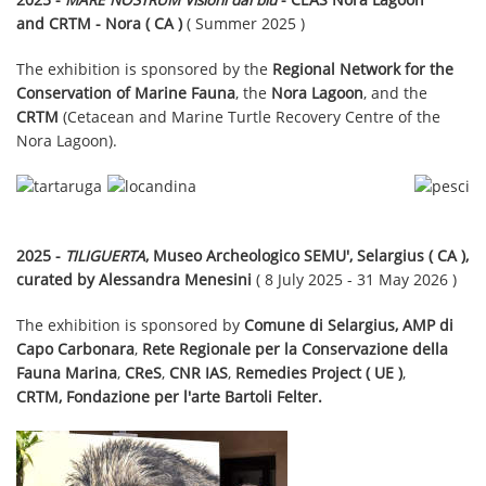
2025 -
MARE NOSTRUM Visioni dal blu
- CEAS Nora Lagoon
and CRTM - Nora ( CA )
( Summer 2025 )
The exhibition is sponsored by the
Regional Network for the
Conservation of Marine Fauna
, the
Nora Lagoon
, and the
CRTM
(Cetacean and Marine Turtle Recovery Centre of the
Nora Lagoon).
2025 -
TILIGUERTA
, Museo Archeologico SEMU', Selargius ( CA ),
curated by Alessandra Menesini
( 8 July 2025 - 31 May 2026 )
The exhibition is sponsored by
Comune di Selargius, AMP di
Capo Carbonara
,
Rete Regionale per la Conservazione della
Fauna Marina
,
CReS
,
CNR IAS
,
Remedies Project ( UE )
,
CRTM, Fondazione per l'arte Bartoli Felter.