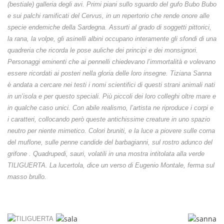
(bestiale) galleria degli avi. Primi piani sullo sguardo del gufo Bubo Bubo
e sui palchi ramificati del Cervus, in un repertorio che rende onore alle
specie endemiche della Sardegna. Assurti al grado di soggetti pittorici,
la rana, la volpe, gli asinelli albini occupano interamente gli sfondi di una
quadreria che ricorda le pose auliche dei principi e dei monsignori.
Personaggi eminenti che ai pennelli chiedevano l’immortalità e volevano
essere ricordati ai posteri nella gloria delle loro insegne. Tiziana Sanna
è andata a cercare nei testi i nomi scientifici di questi strani animali nati
in un’isola e per questo speciali. Più piccoli dei loro colleghi oltre mare e
in qualche caso unici. Con abile realismo, l’artista ne riproduce i corpi e
i caratteri, collocando però queste antichissime creature in uno spazio
neutro per niente mimetico. Colori bruniti, e la luce a piovere sulle corna
del muflone, sulle penne candide del barbagianni, sul rostro adunco del
grifone . Quadrupedi, sauri, volatili in una mostra intitolata alla verde
TILIGUERTA. La lucertola, dice un verso di Eugenio Montale, ferma sul
masso brullo.