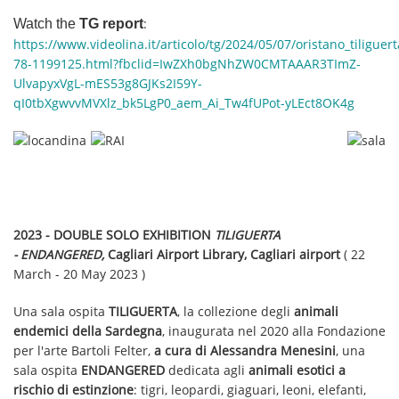
Watch the
TG report
:
https://www.videolina.it/articolo/tg/2024/05/07/oristano_tiligu
78-1199125.html?fbclid=IwZXh0bgNhZW0CMTAAAR3TImZ-
UlvapyxVgL-mES53g8GJKs2I59Y-
qI0tbXgwvvMVXlz_bk5LgP0_aem_Ai_Tw4fUPot-yLEct8OK4g
2023 - DOUBLE SOLO EXHIBITION
TILIGUERTA
- ENDANGERED,
Cagliari Airport Library, Cagliari airport
( 22
March - 20 May 2023 )
Una sala ospita
TILIGUERTA
, la collezione degli
animali
endemici della Sardegna
, inaugurata nel 2020 alla Fondazione
per l'arte Bartoli Felter,
a cura di Alessandra Menesini
, una
sala ospita
ENDANGERED
dedicata agli
animali esotici a
rischio di estinzione
: tigri, leopardi, giaguari, leoni, elefanti,