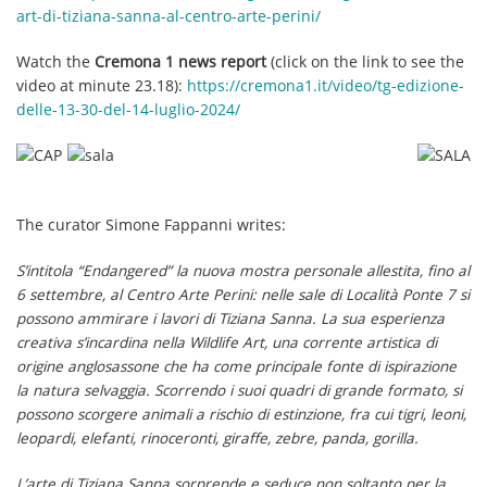
art-di-tiziana-sanna-al-centro-arte-perini/
Watch the
Cremona 1 news report
(click on the link to see the
video at minute 23.18):
https://cremona1.it/video/tg-edizione-
delle-13-30-del-14-luglio-2024/
The curator Simone Fappanni writes:
S’intitola “Endangered” la nuova mostra personale allestita, fino al
6 settembre, al Centro Arte Perini: nelle sale di Località Ponte 7 si
possono ammirare i lavori di Tiziana Sanna. La sua esperienza
creativa s’incardina nella Wildlife Art, una corrente artistica di
origine anglosassone che ha come principale fonte di ispirazione
la natura selvaggia. Scorrendo i suoi quadri di grande formato, si
possono scorgere animali a rischio di estinzione, fra cui tigri, leoni,
leopardi, elefanti, rinoceronti, giraffe, zebre, panda, gorilla.
L’arte di Tiziana Sanna sorprende e seduce non soltanto per la