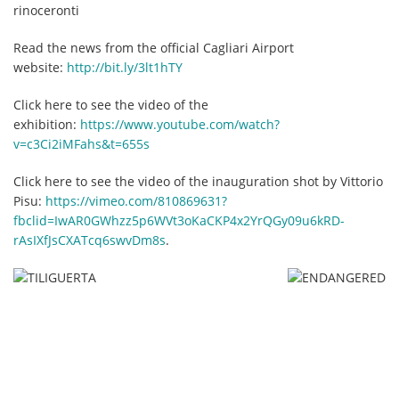
rinoceronti
Read the news from the official Cagliari Airport
website:
http://bit.ly/3lt1hTY
Click here to see the video of the
exhibition:
https://www.youtube.com/watch?
v=c3Ci2iMFahs&t=655s
Click here to see the video of the inauguration shot by Vittorio
Pisu:
https://vimeo.com/810869631?
fbclid=IwAR0GWhzz5p6WVt3oKaCKP4x2YrQGy09u6kRD-
rAsIXfJsCXATcq6swvDm8s
.