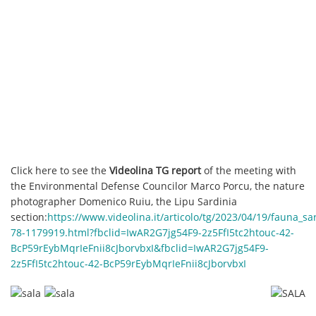
Click here to see the
Videolina TG report
of the meeting with
the Environmental Defense Councilor Marco Porcu, the nature
photographer Domenico Ruiu, the Lipu Sardinia
section:
https://www.videolina.it/articolo/tg/2023/04/19/fauna_sa
78-1179919.html?fbclid=IwAR2G7jg54F9-2z5FfI5tc2htouc-42-
BcP59rEybMqrIeFnii8cJborvbxI&fbclid=IwAR2G7jg54F9-
2z5FfI5tc2htouc-42-BcP59rEybMqrIeFnii8cJborvbxI