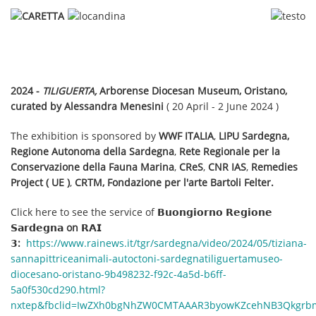
2024 -
TILIGUERTA,
Arborense Diocesan Museum, Oristano,
curated by Alessandra Menesini
( 20 April - 2 June 2024 )
The exhibition is sponsored by
WWF ITALIA
,
LIPU Sardegna,
Regione Autonoma della Sardegna
,
Rete Regionale per la
Conservazione della Fauna Marina
,
CReS
,
CNR IAS
,
Remedies
Project ( UE )
,
CRTM, Fondazione per l'arte Bartoli Felter.
Click here to see the service of
𝗕𝘂𝗼𝗻𝗴𝗶𝗼𝗿𝗻𝗼 𝗥𝗲𝗴𝗶𝗼𝗻𝗲
𝗦𝗮𝗿𝗱𝗲𝗴𝗻𝗮 on 𝗥𝗔𝗜
𝟯:
https://www.rainews.it/tgr/sardegna/video/2024/05/tiziana-
sannapittriceanimali-autoctoni-sardegnatiliguertamuseo-
diocesano-oristano-9b498232-f92c-4a5d-b6ff-
5a0f530cd290.html?
nxtep&fbclid=IwZXh0bgNhZW0CMTAAAR3byowKZcehNB3Qkgrbm