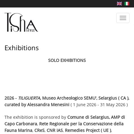
Skip
to
main
Toggl
content
navig
Exhibitions
SOLO EXHIBITIONS
2026 -
TILIGUERTA
, Museo Archeologico SEMU', Selargius ( CA ),
curated by Alessandra Menesini
( 1 June 2026 - 31 May 2026 )
The exhibition is sponsored by
Comune di Selargius, AMP di
Capo Carbonara
,
Rete Regionale per la Conservazione della
Fauna Marina
,
CReS
,
CNR IAS
,
Remedies Project ( UE )
,