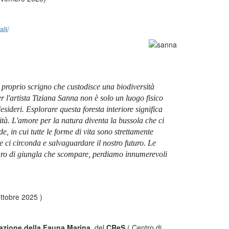
li/
o e proprio scrigno che custodisce una biodiversità
r l'artista Tiziana Sanna non è solo un luogo fisico
ideri. Esplorare questa foresta interiore significa
ità. L'amore per la natura diventa la bussola che ci
de, in cui tutte le forme di vita sono strettamente
he ci circonda e salvaguardare il nostro futuro. Le
taro di giungla che scompare, perdiamo innumerevoli
ottobre 2025 )
azione della Fauna Marina
, del
CReS
( Centro di