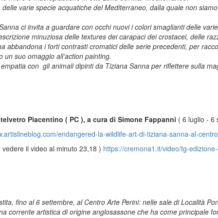
a delle varie specie acquatiche del Mediterraneo, dalla quale non siamo
anna ci invita a guardare con occhi nuovi i colori smaglianti delle varie
crizione minuziosa delle textures dei carapaci dei crostacei, delle raz
 abbandona i forti contrasti cromatici delle serie precedenti, per racco
no un suo omaggio all’action painting.
empatia con gli animali dipinti da Tiziana Sanna per riflettere sulla ma
stelvetro Piacentino ( PC ), a cura di Simone Fappanni
( 6 luglio - 
.artislineblog.com/endangered-la-wildlife-art-di-tiziana-sanna-al-centro
er vedere il video al minuto 23,18 )
https://cremona1.it/video/tg-edizione
ita, fino al 6 settembre, al Centro Arte Perini: nelle sale di Località P
una corrente artistica di origine anglosassone che ha come principale fo