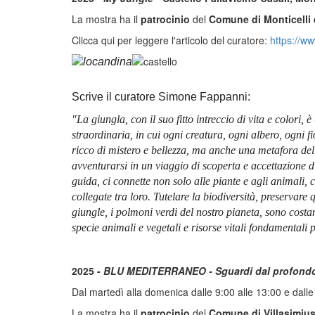
La mostra ha il
patrocinio
del
Comune di Monticelli
Clicca qui per leggere l'articolo del curatore:
https://ww
Scrive il curatore Simone Fappanni:
"La giungla, con il suo fitto intreccio di vita e colori,
straordinaria, in cui ogni creatura, ogni albero, ogni f
ricco di mistero e bellezza, ma anche una metafora del
avventurarsi in un viaggio di scoperta e accettazione d
guida, ci connette non solo alle piante e agli animali, c
collegate tra loro. Tutelare la biodiversità, preservare
giungle, i polmoni verdi del nostro pianeta, sono cos
specie animali e vegetali e risorse vitali fondamentali 
2025 -
BLU MEDITERRANEO - Sguardi dal profond
Dal martedì alla domenica dalle 9:00 alle 13:00 e dalle 
La mostra ha il
patrocinio
del
Comune di Villasimiu