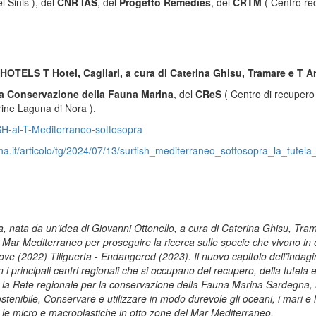
 Sinis ), del
CNR IAS
, del
Progetto Remedies
, del
CRTM
( Centro re
OTELS T Hotel, Cagliari, a cura di Caterina Ghisu, Tramare e T Ar
la Conservazione della Fauna Marina
, del
CReS
( Centro di recupero d
ine Laguna di Nora ).
SH-al-T-Mediterraneo-sottosopra
ina.it/articolo/tg/2024/07/13/surfish_mediterraneo_sottosopra_la_tute
ata da un’idea di Giovanni Ottonello, a cura di Caterina Ghisu, Tramar
 Mar Mediterraneo per proseguire la ricerca sulle specie che vivono in 
ove (2022) Tiliguerta - Endangered (2023). Il nuovo capitolo dell’indag
i principali centri regionali che si occupano del recupero, della tutel
a Rete regionale per la conservazione della Fauna Marina Sardegna, il C
tenibile, Conservare e utilizzare in modo durevole gli oceani, i mari e l
le micro e macroplastiche in otto zone del Mar Mediterraneo.