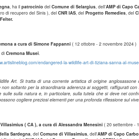
degna
, ha il
patrocinio
del
Comune di Selargius
, dell'
AMP di Capo C
ro di recupero del Sinis ), del
CNR IAS
, del
Progetto Remedies
, del
C
Felter.
Cremona a cura di Simone Fappanni
( 12 ottobre - 2 novembre 2024 )
 di
Cremona Musei
.
w.artislineblog.com/endangered-la-wildlife-art-di-tiziana-sanna-al-museo
Wildlife Art. Si tratta di una corrente artistica di origine anglosasson
non soltanto per la straordinaria aderenza ai soggetti, raffigurati co
 sulle sulla natura e, in particolare, sulla tutela che si deve nei conf
i possono cogliere preziosi elementi per una profonda riflessione sul vive
Villasimius ( CA ), a cura di Alessandra Menesini
( 20 settembre - 
ella Sardegna
, del
Comune di Villasimius
, dell'
AMP di Capo Carbo