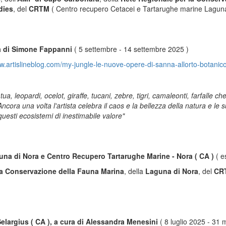
dies
, del
CRTM
( Centro recupero Cetacei e Tartarughe marine Laguna
ra di Simone Fappanni
( 5 settembre - 14 settembre 2025 )
w.artislineblog.com/my-jungle-le-nuove-opere-di-sanna-allorto-botanico
a, leopardi, ocelot, giraffe, tucani, zebre, tigri, camaleonti, farfalle c
ora una volta l'artista celebra il caos e la bellezza della natura e le su
questi ecosistemi di inestimabile valore"
na di Nora e Centro Recupero Tartarughe Marine - Nora ( CA )
( e
la Conservazione della Fauna Marina
, della
Laguna di Nora
, del
CR
elargius ( CA ), a cura di Alessandra Menesini
( 8 luglio 2025 - 31