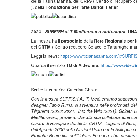
della Fauna Marina
, del
CReS
( Centro di recupero del
), della
Fondazione per l'arte Bartoli Felter.
2024 -
SURFISH al T Mediterraneo sottosopra,
UNAH
La mostra ha il
patrocinio
della
Rete Regionale per 
del
CRTM
( Centro recupero Cetacei e Tartarughe mar
Leggi la news:
https://www.tizianasanna.com/it/SURFI
Guarda il servizio
TG di Videolina
:
https://www.videol
Scrive la curatrice Caterina Ghisu:
Con la mostra SURFISH AL T. Mediterraneo sottosopra, n
designer Fabio Ruina, si avventura nelle profondità del
Tiliguerta (2020; 2024), Into the Wild (2021), Golden L
Mediterraneo, grazie anche alla sua collaborazione con 
Centro di Recupero del Sinis, CRTM - Laguna di Nora, l
dell’Agenda 2030 delle Nazioni Unite per lo Sviluppo sos
Progetto Remedies dell’Unione Europea, che monitora 