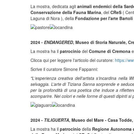
La mostra, dedicata agli
animali endemici della Sar
Conservazione della Fauna Marina
, del
CReS
( Cent
Laguna di Nora ), della
Fondazione per l'arte Bartoli 
2024 -
ENDANGERED
, Museo di Storia Naturale, 
La mostra ha il
patrocinio
del
Comune di Cremona
e
Clicca qui per leggere l'articolo del curatore:
https://ww
Scrive il curatore Simone Fappanni:
"L'esperienza creativa dell'artista s’incardina nella 
selvaggia. L’arte di Tiziana Sanna sorprende e seduce 
per la profondità di una poetica che induce a riflettere
scomparire. Nei colori e nelle forme di questi dipinti s
2024 -
TILIGUERTA
, Museo del Mare - Casa Todde, 
La mostra ha il
patrocinio
della
Regione Autonoma d