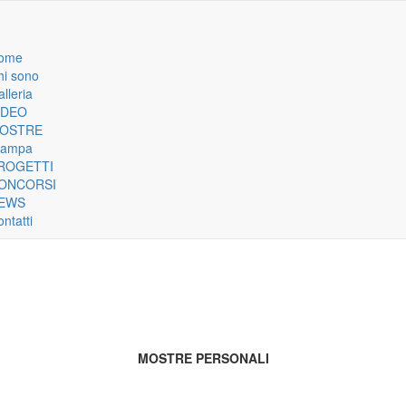
ome
n
hi sono
lleria
igation
IDEO
OSTRE
tampa
ROGETTI
ONCORSI
EWS
ntatti
MOSTRE PERSONALI