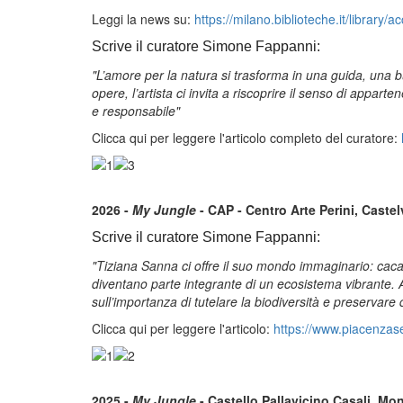
Leggi la news su:
https://milano.biblioteche.it/library
Scrive il curatore Simone Fappanni:
"L’amore per la natura si trasforma in una guida, una b
opere, l’artista ci invita a riscoprire il senso di app
e responsabile"
Clicca qui per leggere l'articolo completo del curatore:
2026 -
My Jungle
- CAP - Centro Arte Perini, Caste
Scrive il curatore Simone Fappanni:
"Tiziana Sanna ci offre il suo mondo immaginario: cacatu
diventano parte integrante di un ecosistema vibrante. Anc
sull’importanza di tutelare la biodiversità e preservare 
Clicca qui per leggere l'articolo:
https://www.piacenzase
2025 -
My Jungle
- Castello Pallavicino Casali, Mo