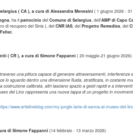
elargius ( CA ), a cura di Alessandra Menesini
( 1 giugno 2026 - 3
degna
, ha il
patrocinio
del
Comune di Selargius
, dell'
AMP di Capo C
ro di recupero del Sinis ), del
CNR IAS
, del
Progetto Remedies
, del
C
Felter.
niti ( CR ), a cura di Simone Fappanni
( 20 maggio-21 giugno 2026)
raverso una pittura capace di generare attraversamenti, interferenze e
 lo sguardo dentro una dimensione fluida, stratificata, in costante mu
a costruzione calibrata, altri lasciano spazio a gesti rapidi e a interve
Museo del Lino rappresenta una nuova tappa di un progetto in movimento,
https://www.artislineblog.com/my-jungle-larte-di-sanna-al-museo-del-lin
 cura di Simone Fappanni
(14 febbraio - 13 marzo 2026)