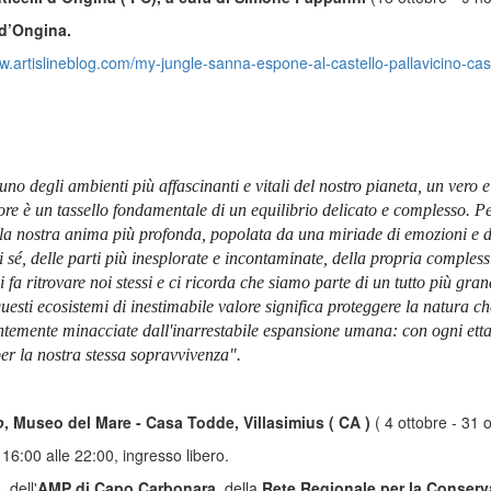
 d’Ongina.
w.artislineblog.com/my-jungle-sanna-espone-al-castello-pallavicino-casa
 è uno degli ambienti più affascinanti e vitali del nostro pianeta, un ver
iore è un tassello fondamentale di un equilibrio delicato e complesso. Pe
la nostra anima più profonda, popolata da una miriade di emozioni e des
i sé, delle parti più inesplorate e incontaminate, della propria compless
i fa ritrovare noi stessi e ci ricorda che siamo parte di un tutto più gran
 questi ecosistemi di inestimabile valore significa proteggere la natura c
tantemente minacciate dall'inarrestabile espansione umana: con ogni et
per la nostra stessa sopravvivenza".
o
, Museo del Mare - Casa Todde, Villasimius ( CA )
( 4 ottobre - 31 
16:00 alle 22:00, ingresso libero.
s
, dell'
AMP di Capo Carbonara
, della
Rete Regionale per la Conserv