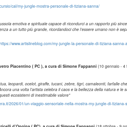
/accursio/cal/my-jungle-mostra-personale-di-tiziana-sanna/
ussola emotiva e spirituale capace di ricondurci a un rapporto più since
artenenza a un tutto più grande, ricordandoci che l’essere umano non è se
https://www.artislineblog.com/my-jungle-la-personale-di-tiziana-sanna-a
lvetro Piacentino ( PC ), a cura di Simone Fappanni
(10 gennaio - 4
a, leopardi, ocelot, giraffe, tucani, zebre, tigri, camaleonti, farfalle c
ora una volta l'artista celebra il caos e la bellezza della natura e le su
questi ecosistemi di inestimabile valore"
ra.it/2026/01/un-viaggio-sensoriale-nella-mostra-my-jungle-di-tiziana
nticelli d’Ongina ( PC), a cura di Simone Fappanni
(18 ottobre - 9 