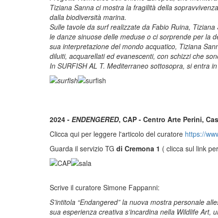
Tiziana Sanna ci mostra la fragilità della sopravvivenz
dalla biodiversità marina.
Sulle tavole da surf realizzate da Fabio Ruina, Tiziana S
le danze sinuose delle meduse o ci sorprende per la des
sua interpretazione del mondo acquatico, Tiziana Sanna
diluiti, acquarellati ed evanescenti, con schizzi che so
In SURFISH AL T. Mediterraneo sottosopra, si entra in 
2024 -
ENDENGERED
, CAP - Centro Arte Perini, Ca
Clicca qui per leggere l'articolo del curatore
https://www
Guarda il servizio TG
di Cremona 1
( clicca sul link p
Scrive il curatore Simone Fappanni:
S’intitola “Endangered” la nuova mostra personale allest
sua esperienza creativa s’incardina nella Wildlife Art, 