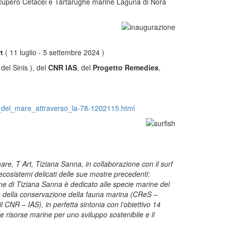
cupero Cetacei e Tartarughe marine Laguna di Nora
t
( 11 luglio - 5 settembre 2024 )
el Sinis ), del
CNR IAS
, del
Progetto Remedies
,
la_del_mare_attraverso_la-78-1202115.html
e, T Art, Tiziana Sanna, in collaborazione con il surf
ecosistemi delicati delle sue mostre precedenti:
ine di Tiziana Sanna è dedicato alle specie marine del
a e della conservazione della fauna marina (CReS –
NR – IAS), in perfetta sintonia con l’obiettivo 14
e risorse marine per uno sviluppo sostenibile e il