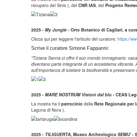
recupero del Sinis ), del
CNR IAS
, del
Progetto Reme
2025 -
My Jungle
- Orto Botanico di Cagliari, a cu
Clicca qui per leggere l'articolo del curatore:
https://ww
Scrive il curatore Simone Fappanni:
"Tiziana Sanna ci offre il suo mondo immaginario: cacatu
diventano parte integrante di un ecosistema vibrante. Anc
sull’importanza di tutelare la biodiversità e preservare 
2025 -
MARE NOSTRUM Visioni dal blu
- CEAS Lagu
La mostra ha il
patrocinio
della
Rete Regionale per 
Laguna di Nora ).
2025 -
TILIGUERTA
, Museo Archeologico SEMU' - S