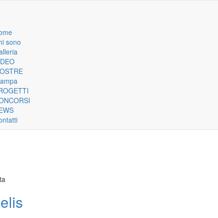
ome
n
hi sono
lleria
igation
IDEO
OSTRE
tampa
ROGETTI
ONCORSI
EWS
ntatti
ta
elis