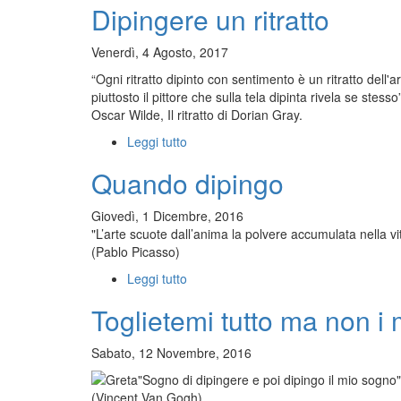
Dipingere un ritratto
di
Sardegna
Venerdì, 4 Agosto, 2017
“Ogni ritratto dipinto con sentimento è un ritratto dell'
piuttosto il pittore che sulla tela dipinta rivela se stesso
Oscar Wilde, Il ritratto di Dorian Gray.
Leggi tutto
su
Dipingere
Quando dipingo
un
ritratto
Giovedì, 1 Dicembre, 2016
"L’arte scuote dall’anima la polvere accumulata nella vita 
(Pablo Picasso)
Leggi tutto
su
Quando
Toglietemi tutto ma non i 
dipingo
Sabato, 12 Novembre, 2016
"Sogno di dipingere e poi dipingo il mio sogno"
(Vincent Van Gogh)