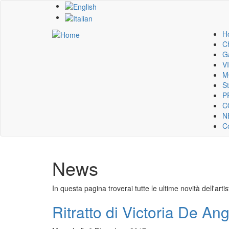
Skip
to
main
H
content
Mai
C
Ga
nav
V
M
S
P
C
N
Co
News
In questa pagina troverai tutte le ultime novità dell'artis
Ritratto di Victoria De Ang