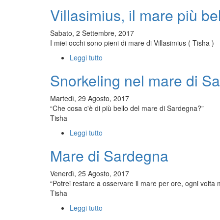
“Jarvis”,
Villasimius, il mare più b
ritratto
iperrealista
di
Sabato, 2 Settembre, 2017
uomo,
I miei occhi sono pieni di mare di Villasimius ( Tisha )
100
Leggi tutto
su
cm
Villasimius,
x
Snorkeling nel mare di S
il
100
mare
cm,
più
Martedì, 29 Agosto, 2017
a
bello
“Che cosa c'è di più bello del mare di Sardegna?”
olio
della
Tisha
su
Sardegna.
tela
Leggi tutto
su
realizzato
Snorkeling
da
Mare di Sardegna
nel
Tisha
mare
(
di
Venerdì, 25 Agosto, 2017
Tiziana
Sardegna
“Potrei restare a osservare il mare per ore, ogni volt
Sanna
Tisha
)
Leggi tutto
su
Mare