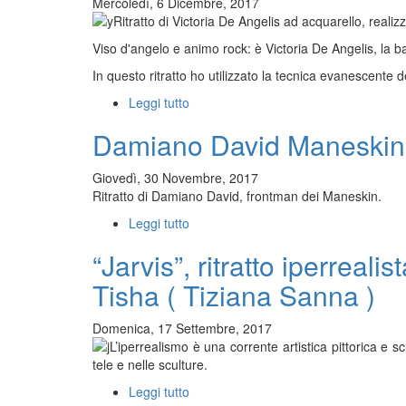
Mercoledì, 6 Dicembre, 2017
Ritratto di Victoria De Angelis ad acquarello, reali
Viso d'angelo e animo rock: è Victoria De Angelis, la 
In questo ritratto ho utilizzato la tecnica evanescente de
Leggi tutto
su
Ritratto
Damiano David Maneskin
di
Victoria
De
Giovedì, 30 Novembre, 2017
Angelis
Ritratto di Damiano David, frontman dei Maneskin.
Leggi tutto
su
Damiano
“Jarvis”, ritratto iperreal
David
Maneskin
Tisha ( Tiziana Sanna )
Domenica, 17 Settembre, 2017
L’iperrealismo è una corrente artistica pittorica e sc
tele e nelle sculture.
Leggi tutto
su