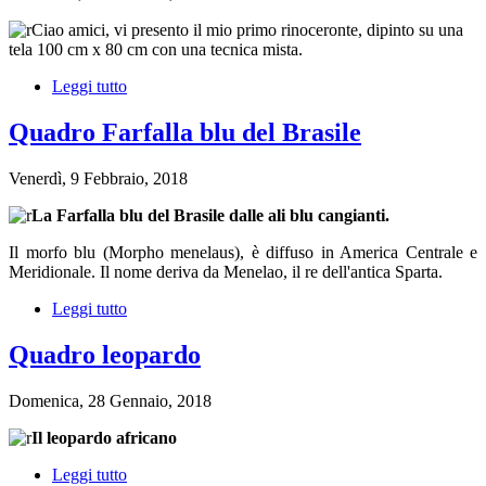
Ciao amici, vi presento il mio primo rinoceronte, dipinto su una
tela 100 cm x 80 cm con una tecnica mista.
Leggi tutto
su
Dipinto
rinoceronte
Quadro Farfalla blu del Brasile
Venerdì, 9 Febbraio, 2018
La Farfalla blu del Brasile dalle ali blu cangianti.
Il morfo blu (Morpho menelaus), è diffuso in America Centrale e
Meridionale. Il nome deriva da Menelao, il re dell'antica Sparta.
Leggi tutto
su
Quadro
Farfalla
Quadro leopardo
blu
del
Domenica, 28 Gennaio, 2018
Brasile
Il leopardo africano
Leggi tutto
su