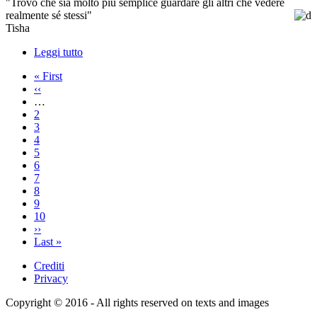
"Trovo che sia molto più semplice guardare gli altri che vedere
realmente sé stessi"
Tisha
Leggi tutto
su
Autoritratto
First
« First
page
Previous
‹‹
Pagination
page
…
Page
2
Page
3
Page
4
Page
5
Page
6
Page
7
Pagina
8
attuale
Page
9
Page
10
Next
››
page
Last
Last »
page
Crediti
Privacy
Footer
menu
Copyright © 2016 - All rights reserved on texts and images