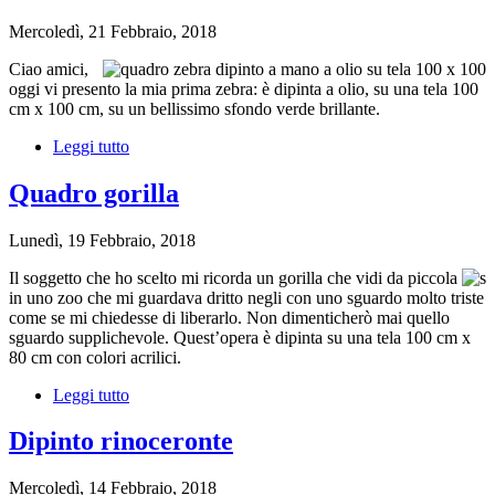
Mercoledì, 21 Febbraio, 2018
Ciao amici,
oggi vi presento la mia prima zebra: è dipinta a olio, su una tela 100
cm x 100 cm, su un bellissimo sfondo verde brillante.
Leggi tutto
su
Quadro
zebra
Quadro gorilla
Lunedì, 19 Febbraio, 2018
Il soggetto che ho scelto mi ricorda un gorilla che vidi da piccola
in uno zoo che mi guardava dritto negli con uno sguardo molto triste
come se mi chiedesse di liberarlo. Non dimenticherò mai quello
sguardo supplichevole. Quest’opera è dipinta su una tela 100 cm x
80 cm con colori acrilici.
Leggi tutto
su
Quadro
gorilla
Dipinto rinoceronte
Mercoledì, 14 Febbraio, 2018