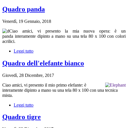
Quadro
leopardo
Quadro panda
Venerdì, 19 Gennaio, 2018
Ciao amici, vi presento la mia nuova opera: è un
panda interamente dipinto a mano su una tela 80 x 100 con colori
acrilici.
Leggi tutto
su
Quadro
panda
Quadro dell'elefante bianco
Giovedì, 28 Dicembre, 2017
Ciao amici, vi presento
il mio primo elefante
: è
interamente dipinto a mano su una tela 80 x 100 con una tecnica
mista.
Leggi tutto
su
Quadro
dell'elefante
Quadro tigre
bianco