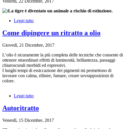
Venerdì, 22 Dicembre, 2017
La tigre è diventato un animale a rischio di estinzione.
Leggi tutto
su
Quadro
tigre
Come dipingere un ritratto a olio
Giovedì, 21 Dicembre, 2017
L’olio è sicuramente la più completa delle tecniche che consente di
ottenere straordinari effetti di luminosità, brillantezza, passaggi
chiaroscurali morbidi ed espressivi.
I lunghi tempi di essiccazione dei pigmenti mi permettono di
lavorare con calma, rifinire, fumare, creare sovrapposizioni di
colore.
Leggi tutto
su
Come
dipingere
Autoritratto
un
ritratto
Venerdì, 15 Dicembre, 2017
a
olio