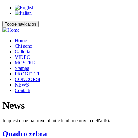
Skip
to
main
content
Toggle navigation
Home
Chi sono
Main
Galleria
navigation
VIDEO
MOSTRE
Stampa
PROGETTI
CONCORSI
NEWS
Contatti
News
In questa pagina troverai tutte le ultime novità dell'artista
Quadro zebra