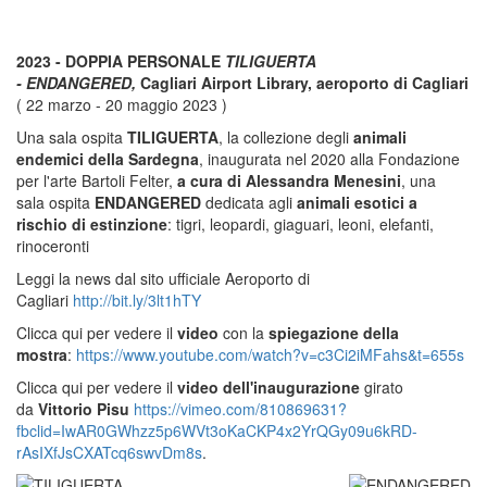
2023 - DOPPIA PERSONALE
TILIGUERTA
- ENDANGERED,
Cagliari Airport Library, aeroporto di Cagliari
( 22 marzo - 20 maggio 2023 )
Una sala ospita
TILIGUERTA
, la collezione degli
animali
endemici della Sardegna
, inaugurata nel 2020 alla Fondazione
per l'arte Bartoli Felter,
a cura di Alessandra Menesini
, una
sala ospita
ENDANGERED
dedicata agli
animali esotici a
rischio di estinzione
: tigri, leopardi, giaguari, leoni, elefanti,
rinoceronti
Leggi la news dal sito ufficiale Aeroporto di
Cagliari
http://bit.ly/3lt1hTY
Clicca qui per vedere il
video
con la
spiegazione della
mostra
:
https://www.youtube.com/watch?v=c3Ci2iMFahs&t=655s
Clicca qui per vedere il
video dell'inaugurazione
girato
da
Vittori
o Pisu
https://vimeo.com/810869631?
fbclid=IwAR0GWhzz5p6WVt3oKaCKP4x2YrQGy09u6kRD-
rAsIXfJsCXATcq6swvDm8s
.