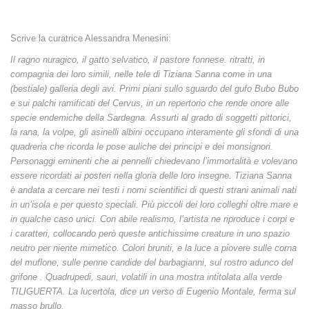
Scrive la curatrice Alessandra Menesini:
Il ragno nuragico, il gatto selvatico, il pastore fonnese. ritratti, in
compagnia dei loro simili, nelle tele di Tiziana Sanna come in una
(bestiale) galleria degli avi. Primi piani sullo sguardo del gufo Bubo Bubo
e sui palchi ramificati del Cervus, in un repertorio che rende onore alle
specie endemiche della Sardegna. Assurti al grado di soggetti pittorici,
la rana, la volpe, gli asinelli albini occupano interamente gli sfondi di una
quadreria che ricorda le pose auliche dei principi e dei monsignori.
Personaggi eminenti che ai pennelli chiedevano l’immortalità e volevano
essere ricordati ai posteri nella gloria delle loro insegne. Tiziana Sanna
è andata a cercare nei testi i nomi scientifici di questi strani animali nati
in un’isola e per questo speciali. Più piccoli dei loro colleghi oltre mare e
in qualche caso unici. Con abile realismo, l’artista ne riproduce i corpi e
i caratteri, collocando però queste antichissime creature in uno spazio
neutro per niente mimetico. Colori bruniti, e la luce a piovere sulle corna
del muflone, sulle penne candide del barbagianni, sul rostro adunco del
grifone . Quadrupedi, sauri, volatili in una mostra intitolata alla verde
TILIGUERTA. La lucertola, dice un verso di Eugenio Montale, ferma sul
masso brullo.