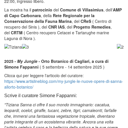
22:00, ingresso libero.
La mostra ha il
patrocinio
del
Comune di Villasimius
, dell'
AMP
di Capo Carbonara
, della
Rete Regionale per la
Conservazione della Fauna Marina
, del
CReS
( Centro di
recupero del Sinis ), del
CNR IAS
, del
Progetto Remedies
,
del
CRTM
( Centro recupero Cetacei e Tartarughe marine
Laguna di Nora ).
2025 -
My Jungle
- Orto Botanico di Cagliari, a cura di
Simone Fappanni
( 5 settembre - 14 settembre 2025 )
Clicca qui per leggere l'articolo del curatore:
https://www.artislineblog.com/my-jungle-le-nuove-opere-di-sanna-
allorto-botanico/
Scrive il curatore Simone Fappanni:
"Tiziana Sanna ci offre il suo mondo immaginario: cacatua,
leopardi, ocelot, giraffe, tucani, zebre, tigri, camaleonti, farfalle
che, immersi una fantasiosa vegetazione tropicale, diventano
parte integrante di un ecosistema vibrante. Ancora una volta
l'artista celebra il caos e la bellezza della natura e le sue opere