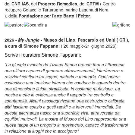
del
CNR IAS
, del
Progetto Remedies
, del
CRTM
( Centro
recupero Cetacei e Tartarughe marine Laguna di Nora
), della
Fondazione per l'arte Bartoli Felter.
2026 -
My Jungle
- Museo del Lino, Pescarolo ed Uniti ( CR ),
a cura di Simone Fappanni
( 20 maggio-21 giugno 2026)
Scrive il curatore Simone Fappanni:
"La giungla evocata da Tiziana Sanna prende forma attraverso
una pittura capace di generare attraversamenti, interferenze e
relazioni continue tra segno, materia e memoria. Ogni opera
custodisce una tensione interna che conduce lo sguardo dentro
una dimensione fluida, stratificata, in costante mutazione. La
mostra mette in evidenza anche il rapporto tra controllo e
spontaneità. Alcuni passaggi rivelano una costruzione calibrata,
altri lasciano spazio a gesti rapidi e a interventi immediati. Da
questa alternanza nasce una superficie viva, attraversata da
equilibri mutevoli. La mostra al Museo del Lino rappresenta una
nuova tappa di un progetto in movimento, capace di trasformarsi
in relazione ai luoghi che lo accolgono"