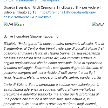
Guarda il servizio TG
di Cremona 1
( clicca sul link per vedere il
video al minuto 23,18 )
https://cremona1.it/video/tg-edizione-
delle-13-30-del-14-luglio-2024/
Scrive il curatore Simone Fappanni:
S’intitola “Endangered” la nuova mostra personale allestita, fino al
6 settembre, al Centro Arte Perini: nelle sale di Località Ponte 7 si
possono ammirare i lavori di Tiziana Sanna. La sua esperienza
creativa s’incardina nella Wildlife Art, una corrente artistica di
origine anglosassone che ha come principale fonte di ispirazione
la natura selvaggia. Scorrendo i suoi quadri di grande formato, si
possono scorgere animali a rischio di estinzione, fra cui tigri,
leoni, leopardi, elefanti, rinoceronti, giraffe, zebre, panda, gorilla.
L’arte di Tiziana Sanna sorprende e seduce non soltanto per la
straordinaria aderenza ai soggetti, raffigurati con meticolosa
precisione e autentico trasporto, ma anche per la profondità di
una poetica che induce a riflettere sulle sulla natura e, in
particolare, sulla tutela che si deve nei confronti degli animali,