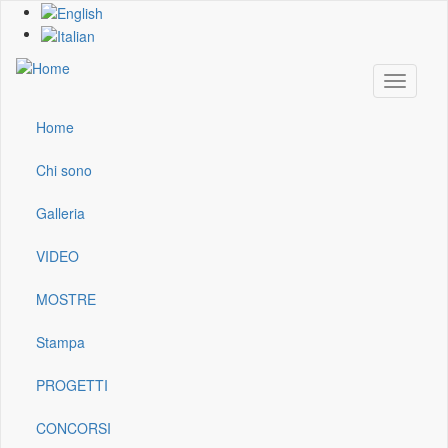
Skip
to
main
content
Toggle
navigati
Home
Main
navigation
Chi sono
Galleria
VIDEO
MOSTRE
Stampa
PROGETTI
CONCORSI