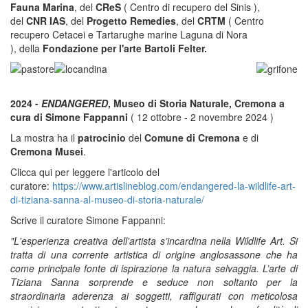
Fauna Marina
, del
CReS
( Centro di recupero del Sinis ),
del
CNR IAS
, del
Progetto Remedies
, del
CRTM
( Centro
recupero Cetacei e Tartarughe marine Laguna di Nora
), della
Fondazione per l'arte Bartoli Felter.
2024 -
ENDANGERED
, Museo di Storia Naturale, Cremona a
cura di Simone Fappanni
( 12 ottobre - 2 novembre 2024 )
La mostra ha il
patrocinio
del
Comune di Cremona
e di
Cremona Musei
.
Clicca qui per leggere l'articolo del
curatore:
https://www.artislineblog.com/endangered-la-wildlife-art-
di-tiziana-sanna-al-museo-di-storia-naturale/
Scrive il curatore Simone Fappanni:
"L'esperienza creativa dell'artista s’incardina nella Wildlife Art. Si
tratta di una corrente artistica di origine anglosassone che ha
come principale fonte di ispirazione la natura selvaggia. L’arte di
Tiziana Sanna sorprende e seduce non soltanto per la
straordinaria aderenza ai soggetti, raffigurati con meticolosa