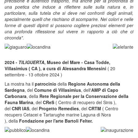
precisione e autentico trasporto, ma anche per la profondità di
una poetica che induce a riflettere sulle sulla natura e, in
particolare, sulla tutela che si deve nei confronti degli animali,
specialmente quelli che rischiano di scomparire. Nei colori e nelle
forme di questi dipinti si possono cogliere preziosi elementi per
una profonda riflessione sul vivere in rapporto a ciò che ci
circonda".
2024 -
TILIGUERTA
, Museo del Mare - Casa Todde,
Villasimius ( CA ), a cura di Alessandra Menesini
( 20
settembre - 13 ottobre 2024 )
La mostra ha il
patrocinio
della
Regione Autonoma della
Sardegna
, del
Comune di Villasimius
, dell'
AMP di Capo
Carbonara
, della
Rete Regionale per la Conservazione della
Fauna Marina
, del
CReS
( Centro di recupero del Sinis ),
del
CNR IAS
, del
Progetto Remedies
, del
CRTM
( Centro
recupero Cetacei e Tartarughe marine Laguna di Nora
), della
Fondazione per l'arte Bartoli Felter.