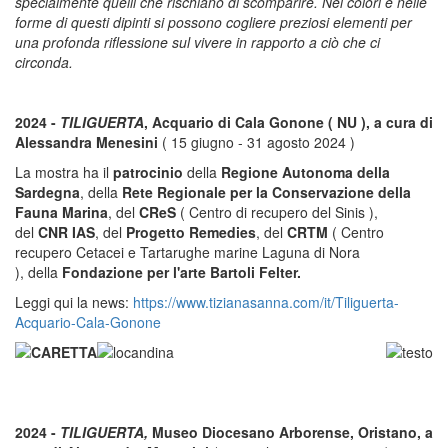
specialmente quelli che rischiano di scomparire. Nei colori e nelle
forme di questi dipinti si possono cogliere preziosi elementi per
una profonda riflessione sul vivere in rapporto a ciò che ci
circonda.
2024 -
TILIGUERTA
, Acquario di Cala Gonone ( NU ), a cura di
Alessandra Menesini
( 15 giugno - 31 agosto 2024 )
La mostra ha il
patrocinio
della
Regione Autonoma della
Sardegna
, della
Rete Regionale per la Conservazione della
Fauna Marina
, del
CReS
( Centro di recupero del Sinis ),
del
CNR IAS
, del
Progetto Remedies
, del
CRTM
( Centro
recupero Cetacei e Tartarughe marine Laguna di Nora
), della
Fondazione per l'arte Bartoli Felter.
Leggi qui la news:
h
ttps://www.tizianasanna.com/it/Tiliguerta-
Acquario-Cala-Gonone
2024 -
TILIGUERTA,
Museo Diocesano Arborense, Oristano, a