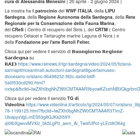
cura di Alessandra Menesini
( 20 aprile - 2 giugno 2024 )
La mostra ha il
patrocinio
del
WWF ITALIA
, della
LIPU
Sardegna
, della
Regione Autonoma della Sardegna
, della
Rete
Regionale per la Conservazione della Fauna Marina
,
del
CReS
( Centro di recupero del Sinis ), del
CRTM
( Centro
recupero Cetacei e Tartarughe marine Laguna di Nora ) e
della
Fondazione per l'arte Bartoli Felter.
Clicca qui per vedere il servizio
di 𝗕𝘂𝗼𝗻𝗴𝗶𝗼𝗿𝗻𝗼 𝗥𝗲𝗴𝗶𝗼𝗻𝗲
𝗦𝗮𝗿𝗱𝗲𝗴𝗻𝗮 su
𝗥𝗔𝗜𝟯
https://www.rainews.it/tgr/sardegna/video/2024/05/tiziana-
sannapittriceanimali-autoctoni-sardegnatiliguertamuseo-
diocesano-oristano-9b498232-f92c-4a5d-b6ff-
5a0f530cd290.html?
nxtep&fbclid=IwZXh0bgNhZW0CMTAAAR3byowKZcehNB3QkgrbmD
Clicca qui per vedere il servizio
TG di
Videolina
https://www.videolina.it/articolo/tg/2024/05/07/oristano
78-1199125.html?fbclid=IwZXh0bgNhZW0CMTAAAR3TImZ-
UlvapyxVgL-mES53g8GJKs2I59Y-
qI0tbXgwvvMVXlz_bk5LgP0_aem_Ai_Tw4fUPot-yLEct8OK4g