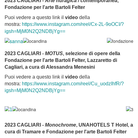
2023 CAGLIARI -
Arte nuragica / contemporanea
,
Fondazione per l'arte Bartoli Felter
Puoi vedere a questo link il
video
della
mostra:
https://www.instagram.com/reel/Cx-2L-9oOCI/?
igsh=MjM0N2Q2NDBjYg==
2023 CAGLIARI -
MOTUS
, selezione di opere della
Fondazione per l'arte Bartoli Felter, Lazzaretto di
Cagliari, a cura di Alessandra Menesini
Puoi vedere a questo link il
video
della
mostra:
https://www.instagram.com/reel/Cu_uodzIhfR/?
igsh=MjM0N2Q2NDBjYg==
2023 CAGLIARI -
Monochrome
, UNAHOTELS T Hotel, a
cura di Tramare e Fondazione per l'arte Bartoli Felter