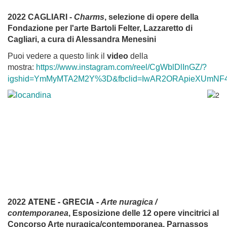
2022 CAGLIARI -
Charms
, selezione di opere della
Fondazione per l'arte Bartoli Felter, Lazzaretto di
Cagliari, a cura di Alessandra Menesini
Puoi vedere a questo link il
video
della
mostra:
https://www.instagram.com/reel/CgWblDlInGZ/?
igshid=YmMyMTA2M2Y%3D&fbclid=IwAR2ORApieXUmNF4
ATENE - GRECIA -
2022
Arte nuragica /
contemporanea
, Esposizione delle 12 opere vincitrici al
Concorso Arte nuragica/contemporanea, Parnassos