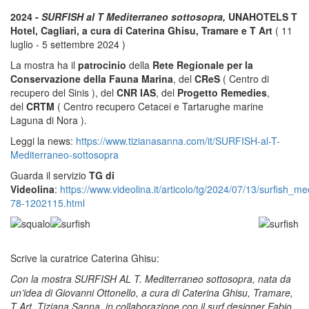
2024 -
SURFISH al T Mediterraneo sottosopra,
UNAHOTELS T
Hotel, Cagliari, a cura di Caterina Ghisu, Tramare e T Art
( 11
luglio - 5 settembre 2024 )
La mostra ha il
patrocinio
della
Rete Regionale per la
Conservazione della Fauna Marina
, del
CReS
( Centro di
recupero del Sinis ), del
CNR IAS
, del
Progetto Remedies
,
del
CRTM
( Centro recupero Cetacei e Tartarughe marine
Laguna di Nora ).
Leggi la news:
https://www.tizianasanna.com/it/SURFISH-al-T-
Mediterraneo-sottosopra
Guarda il servizio
TG di
Videolina
:
https://www.videolina.it/articolo/tg/2024/07/13/surfish_
78-1202115.html
Scrive la curatrice Caterina Ghisu:
Con la mostra SURFISH AL T. Mediterraneo sottosopra, nata da
un’idea di Giovanni Ottonello, a cura di Caterina Ghisu, Tramare,
T Art, Tiziana Sanna, in collaborazione con il surf designer Fabio