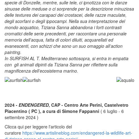
specie di Donzelle, mentre, sulle tele, ci ipnotizza con le danze
sinuose delle meduse o ci sorprende per la descrizione minuziosa
delle textures dei carapaci dei crostacei, delle razze maculate,
degli scorfani o degli ippocampi. Nella sua interpretazione del
mondo acquatico, Tiziana Sanna abbandona i forti contrasti
cromatici delle serie precedenti, per raccontare una personale
memoria dell’acqua, fatta di colori diluiti, acquarellati ed
evanescenti, con schizzi che sono un suo omaggio all’action
painting.
In SURFISH AL T. Mediterraneo sottosopra, si entra in empatia
con gli animali dipinti da Tiziana Sanna per riflettere sulla
magnificenza dell’ecosistema marino.
2024 -
ENDENGERED
, CAP - Centro Arte Perini, Castelvetro
Piacentino ( PC ), a cura di Simone Fappanni
( 6 luglio - 6
settembre 2024 )
Clicca qui per leggere l'articolo del
curatore
https://www.artislineblog.com/endangered-la-wildlife-art-
di-tiziana-sanna-al-centro-arte-perini/