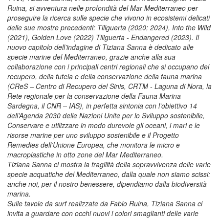
Ruina, si avventura nelle profondità del Mar Mediterraneo per
proseguire la ricerca sulle specie che vivono in ecosistemi delicati
delle sue mostre precedenti: Tiliguerta (2020; 2024), Into the Wild
(2021), Golden Love (2022) Tiliguerta - Endangered (2023). Il
nuovo capitolo dell’indagine di Tiziana Sanna è dedicato alle
specie marine del Mediterraneo, grazie anche alla sua
collaborazione con i principali centri regionali che si occupano del
recupero, della tutela e della conservazione della fauna marina
(CReS – Centro di Recupero del Sinis, CRTM - Laguna di Nora, la
Rete regionale per la conservazione della Fauna Marina
Sardegna, il CNR – IAS), in perfetta sintonia con l’obiettivo 14
dell’Agenda 2030 delle Nazioni Unite per lo Sviluppo sostenibile,
Conservare e utilizzare in modo durevole gli oceani, i mari e le
risorse marine per uno sviluppo sostenibile e il Progetto
Remedies dell’Unione Europea, che monitora le micro e
macroplastiche in otto zone del Mar Mediterraneo.
Tiziana Sanna ci mostra la fragilità della sopravvivenza delle varie
specie acquatiche del Mediterraneo, dalla quale non siamo scissi:
anche noi, per il nostro benessere, dipendiamo dalla biodiversità
marina.
Sulle tavole da surf realizzate da Fabio Ruina, Tiziana Sanna ci
invita a guardare con occhi nuovi i colori smaglianti delle varie