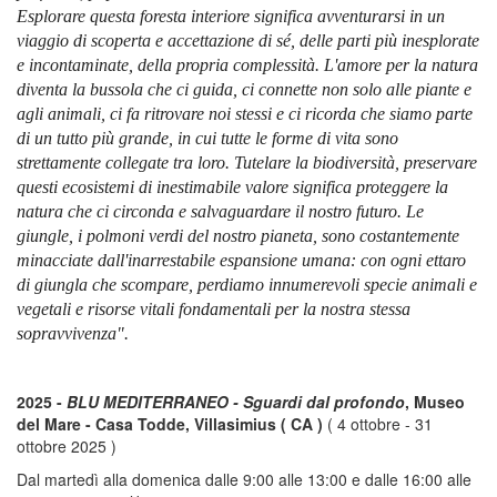
Esplorare questa foresta interiore significa avventurarsi in un
viaggio di scoperta e accettazione di sé, delle parti più inesplorate
e incontaminate, della propria complessità. L'amore per la natura
diventa la bussola che ci guida, ci connette non solo alle piante e
agli animali, ci fa ritrovare noi stessi e ci ricorda che siamo parte
di un tutto più grande, in cui tutte le forme di vita sono
strettamente collegate tra loro. Tutelare la biodiversità, preservare
questi ecosistemi di inestimabile valore significa proteggere la
natura che ci circonda e salvaguardare il nostro futuro. Le
giungle, i polmoni verdi del nostro pianeta, sono costantemente
minacciate dall'inarrestabile espansione umana: con ogni ettaro
di giungla che scompare, perdiamo innumerevoli specie animali e
vegetali e risorse vitali fondamentali per la nostra stessa
sopravvivenza".
2025 -
BLU MEDITERRANEO - Sguardi dal profondo
, Museo
del Mare - Casa Todde, Villasimius ( CA )
( 4 ottobre - 31
ottobre 2025 )
Dal martedì alla domenica dalle 9:00 alle 13:00 e dalle 16:00 alle