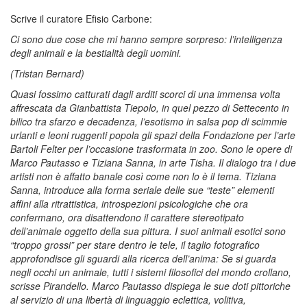
Scrive il curatore Efisio Carbone:
Ci sono due cose che mi hanno sempre sorpreso: l’intelligenza
degli animali e la bestialità degli uomini.
(Tristan Bernard)
Quasi fossimo catturati dagli arditi scorci di una immensa volta
affrescata da Gianbattista Tiepolo, in quel pezzo di Settecento in
bilico tra sfarzo e decadenza, l’esotismo in salsa pop di scimmie
urlanti e leoni ruggenti popola gli spazi della Fondazione per l’arte
Bartoli Felter per l’occasione trasformata in zoo. Sono le opere di
Marco Pautasso e Tiziana Sanna, in arte Tisha. Il dialogo tra i due
artisti non è affatto banale così come non lo è il tema. Tiziana
Sanna, introduce alla forma seriale delle sue “teste” elementi
affini alla ritrattistica, introspezioni psicologiche che ora
confermano, ora disattendono il carattere stereotipato
dell’animale oggetto della sua pittura. I suoi animali esotici sono
“troppo grossi” per stare dentro le tele, il taglio fotografico
approfondisce gli sguardi alla ricerca dell’anima: Se si guarda
negli occhi un animale, tutti i sistemi filosofici del mondo crollano,
scrisse Pirandello. Marco Pautasso dispiega le sue doti pittoriche
al servizio di una libertà di linguaggio eclettica, volitiva,