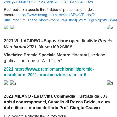
vanity=100007172895231&set=a.2931163730466028
Puoi vedere a questo link il video di presentazione della
mostra:
https://www.instagram.com/reel/CRvqVFJIe8j/?
utm_medium=share_sheet&fbclid=IwAR0oJj_2YmFEgPZqpszUC
2021 VILLACIDRO - Esposizione opere finaliste
Premio
Marchionni 2021
, Museo MAGMMA
Vincitrice Premio Speciale Mostre Itineranti,
sezione
grafica, con l'opera "Wild Tiger"
2021 https://www.premiomarchionni.it/premio-
marchionni-2021-proclamazione-vincitori/
2021 MILANO -
La Divina Commedia illustrata da 333
artisti contemporanei
, Castello di Rocca Brivio, a cura
del critico e storico dell'arte Prof. Giorgio Grasso
Puoi vedere a questo link le foto della