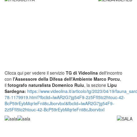
Clicca qui per vedere il servizio
TG di Videolina
dell'incontro
con
l'Assessore della Difesa dell'Ambiente Marco Porcu
,
il
fotografo naturalista Domenico Ruiu
, la
sezione
Lipu
Sardegna:
https://www.videolina.it/articolo/tg/2023/04/19/fauna_sa
78-1179919.html?fbclid=IwAR2G7jg54F9-2z5FfI5tc2htouc-42-
BcP59rEybMqrIeFnii8cJborvbxI&fbclid=IwAR2G7jg54F9-
2z5FfI5tc2htouc-42-BcP59rEybMqrIeFnii8cJborvbxI