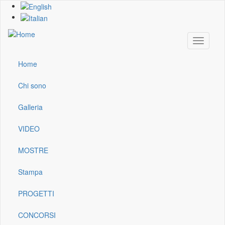
Skip
to
main
content
Toggle
navigati
Home
Main
navigation
Chi sono
Galleria
VIDEO
MOSTRE
Stampa
PROGETTI
CONCORSI