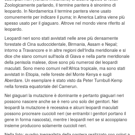
Zoologicamente parlando, il termine pantera è sinonimo di
leopardo. In Nordamerica il termine pantera viene usato
comunemente per indicare il puma; in America Latina viene più
spesso usato per il giaguaro. Altrove nel mondo viene riferito al
leopardo.
Leopardi neri sono stati avvistati nelle aree più densamente
forestate di Cina sudoccidentale, Birmania, Assam e Nepal;
intorno a Travancore e in altre regioni dell'India meridionale e si
dice che siano comuni sull'isola di Giava e nella parte meridionale
della penisola malese, dove sono più numerosi dei leopardi
maculati. Sono meno comuni nell'Africa tropicale, ma sono stati
avvistati in Etiopia, nelle foreste del Monte Kenya e sugli
Aberdare. Un esemplare è stato visto da Peter Turnbull-Kemp
nella foresta equatoriale del Camerun.
Nei giaguari la mutazione è dominante e pertanto giaguari neri
possono nascere anche se è nero uno solo dei genitori. Nei
leopardi la mutazione è recessiva e alcuni leopardi maculati
possono procreare cuccioli neri (se entrambi i genitori portano il
gene in forma nascosta), mentre i leopardi neri se si accoppiano
insieme producono solamente cuccioli neri.
Nella foto: quadro iperrealista della pantera realizzato con colori a