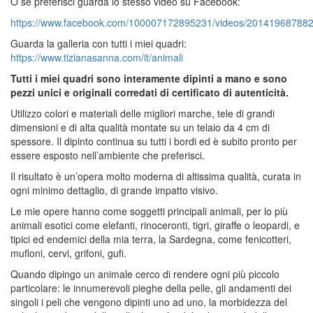
O se preferisci guarda lo stesso video su Facebook:
https://www.facebook.com/100007172895231/videos/20141968788
Guarda la galleria con tutti i miei quadri:
https://www.tizianasanna.com/it/animali
Tutti i miei quadri sono interamente dipinti a mano e sono
pezzi unici e originali corredati di certificato di autenticità.
Utilizzo colori e materiali delle migliori marche, tele di grandi
dimensioni e di alta qualità montate su un telaio da 4 cm di
spessore. Il dipinto continua su tutti i bordi ed è subito pronto per
essere esposto nell’ambiente che preferisci.
Il risultato è un’opera molto moderna di altissima qualità, curata in
ogni minimo dettaglio, di grande impatto visivo.
Le mie opere hanno come soggetti principali animali, per lo più
animali esotici come elefanti, rinoceronti, tigri, giraffe o leopardi, e
tipici ed endemici della mia terra, la Sardegna, come fenicotteri,
mufloni, cervi, grifoni, gufi.
Quando dipingo un animale cerco di rendere ogni più piccolo
particolare: le innumerevoli pieghe della pelle, gli andamenti dei
singoli i peli che vengono dipinti uno ad uno, la morbidezza del