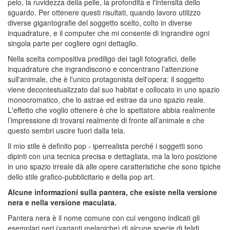
pelo, la ruvidezza della pelle, la profondità e l'intensità dello
sguardo. Per ottenere questi risultati, quando lavoro utilizzo
diverse gigantografie del soggetto scelto, colto in diverse
inquadrature, e il computer che mi consente di ingrandire ogni
singola parte per cogliere ogni dettaglio.
Nella scelta compositiva prediligo dei tagli fotografici, delle
inquadrature che ingrandiscono e concentrano l’attenzione
sull'animale, che è l'unico protagonista dell'opera: il soggetto
viene decontestualizzato dal suo habitat e collocato in uno spazio
monocromatico, che lo astrae ed estrae da uno spazio reale.
L'effetto che voglio ottenere è che lo spettatore abbia realmente
l’impressione di trovarsi realmente di fronte all’animale e che
questo sembri uscire fuori dalla tela.
Il mio stile è definito pop - iperrealista perché i soggetti sono
dipinti con una tecnica precisa e dettagliata, ma la loro posizione
in uno spazio irreale dà alle opere caratteristiche che sono tipiche
dello stile grafico-pubblicitario e della pop art.
Alcune informazioni sulla pantera, che esiste nella versione
nera e nella versione maculata.
Pantera nera è il nome comune con cui vengono indicati gli
esemplari neri (varianti melaniche) di alcune specie di felidi.