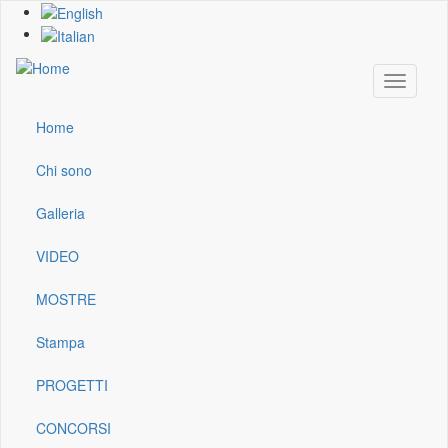
Skip
to
main
content
Toggle
navigati
Home
Main
navigation
Chi sono
Galleria
VIDEO
MOSTRE
Stampa
PROGETTI
CONCORSI