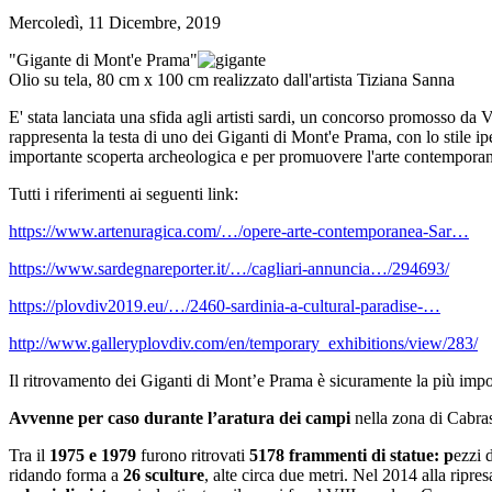
Mercoledì, 11 Dicembre, 2019
"Gigante di Mont'e Prama"
Olio su tela, 80 cm x 100 cm realizzato dall'artista Tiziana Sanna
E' stata lanciata una sfida agli artisti sardi, un concorso promosso da 
rappresenta la testa di uno dei Giganti di Mont'e Prama, con lo stile i
importante scoperta archeologica e per promuovere l'arte contemporane
Tutti i riferimenti ai seguenti link:
https://www.artenuragica.com/…/opere-arte-contemporanea-Sar…
https://www.sardegnareporter.it/…/cagliari-annuncia…/294693/
https://plovdiv2019.eu/…/2460-sardinia-a-cultural-paradise-…
http://www.galleryplovdiv.com/en/temporary_exhibitions/view/283/
Il ritrovamento dei Giganti di Mont’e Prama è sicuramente la più im
Avvenne per caso durante l’aratura dei campi
nella zona di Cabras 
Tra il
1975 e 1979
furono ritrovati
5178 frammenti di statue: p
ezzi 
ridando forma a
26 sculture
, alte circa due metri. Nel 2014 alla ripres