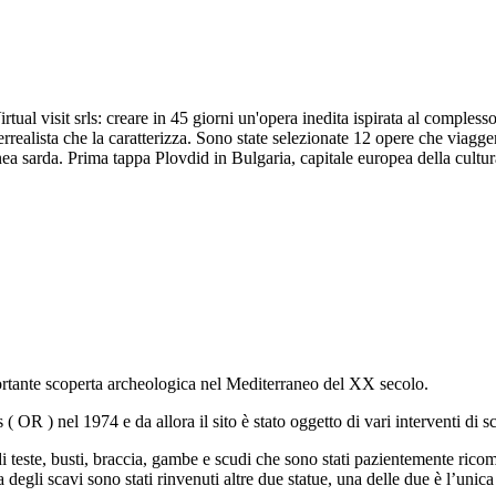
Virtual visit srls: creare in 45 giorni un'opera inedita ispirata al compl
perrealista che la caratterizza. Sono state selezionate 12 opere che viagg
a sarda. Prima tappa Plovdid in Bulgaria, capitale europea della cultu
portante scoperta archeologica nel Mediterraneo del XX secolo.
( OR ) nel 1974 e da allora il sito è stato oggetto di vari interventi di s
di teste, busti, braccia, gambe e scudi che sono stati pazientemente rico
a degli scavi sono stati rinvenuti altre due statue, una delle due è l’unica