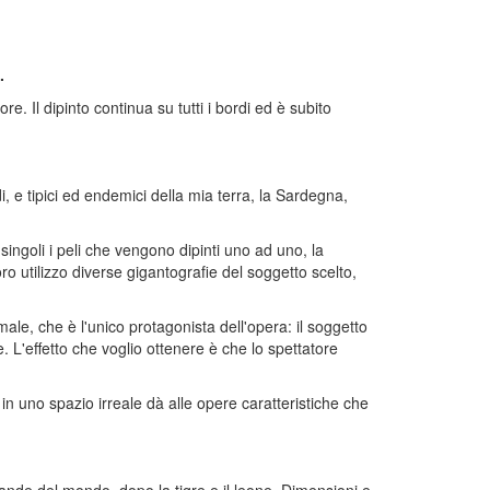
.
re. Il dipinto continua su tutti i bordi ed è subito
i, e tipici ed endemici della mia terra, la Sardegna,
ingoli i peli che vengono dipinti uno ad uno, la
oro utilizzo diverse gigantografie del soggetto scelto,
male, che è l'unico protagonista dell'opera: il soggetto
 L'effetto che voglio ottenere è che lo spettatore
e in uno spazio irreale dà alle opere caratteristiche che
grande del mondo, dopo la tigre e il leone. Dimensioni e