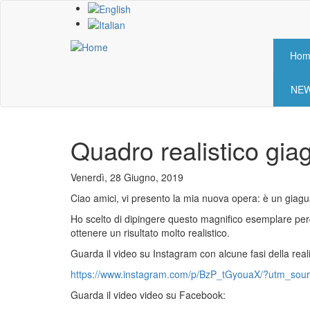
Skip
to
main
content
Hom
Mai
nav
NE
Quadro realistico giag
Venerdì, 28 Giugno, 2019
Ciao amici, vi presento la mia nuova opera: è un giagu
Ho scelto di dipingere questo magnifico esemplare perch
ottenere un risultato molto realistico.
Guarda il video su Instagram con alcune fasi della real
https://www.instagram.com/p/BzP_tGyouaX/?utm_sou
Guarda il video video su Facebook: