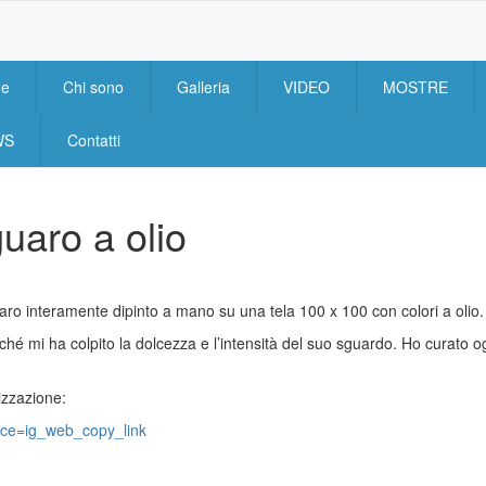
e
Chi sono
Galleria
VIDEO
MOSTRE
n
igation
WS
Contatti
uaro a olio
aro interamente dipinto a mano su una tela 100 x 100 con colori a olio.
é mi ha colpito la dolcezza e l’intensità del suo sguardo. Ho curato og
izzazione:
rce=ig_web_copy_link