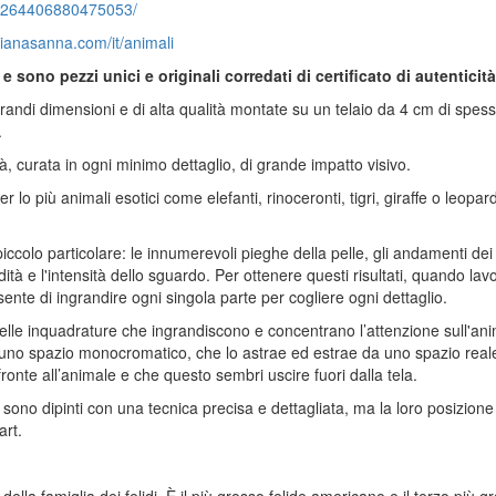
/2264406880475053/
zianasanna.com/it/animali
 sono pezzi unici e originali corredati di certificato di autenticità
 grandi dimensioni e di alta qualità montate su un telaio da 4 cm di spesso
.
tà, curata in ogni minimo dettaglio, di grande impatto visivo.
lo più animali esotici come elefanti, rinoceronti, tigri, giraffe o leopard
colo particolare: le innumerevoli pieghe della pelle, gli andamenti dei s
ità e l'intensità dello sguardo. Per ottenere questi risultati, quando lav
ente di ingrandire ogni singola parte per cogliere ogni dettaglio.
, delle inquadrature che ingrandiscono e concentrano l’attenzione sull'ani
 uno spazio monocromatico, che lo astrae ed estrae da uno spazio reale.
ronte all’animale e che questo sembri uscire fuori dalla tela.
tti sono dipinti con una tecnica precisa e dettagliata, ma la loro posizion
art.
la famiglia dei felidi. È il più grosso felide americano e il terzo più 