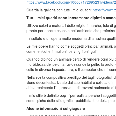
https://www.facebook.com/100007172895231/videos
Guarda la galleria con tutti i miei quadri:
https://www.ti
Tutti i miei quadri sono interamente dipinti a mano e
Utilizzo colori e materiali delle migliori marche, tele di
pronto per essere esposto nell’ambiente che preferisci
Il risultato è un’opera molto moderna di altissima quali
Le mie opere hanno come soggetti principali animali, per 
come fenicotteri, mufloni, cervi, grifoni, gufi.
Quando dipingo un animale cerco di rendere ogni più pic
morbidezza del pelo, la ruvidezza della pelle, la profond
colto in diverse inquadrature, e il computer che mi cons
Nella scelta compositiva prediligo dei tagli fotografici
viene decontestualizzato dal suo habitat e collocato in
abbia realmente l’impressione di trovarsi realmente di f
Il mio stile è definito pop - iperrealista perché i sogge
sono tipiche dello stile grafico-pubblicitario e della pop 
Alcune informazioni sul giaguaro
Il giaguaro (Panthera onca) è un mammifero carnivoro del