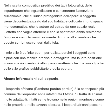
Nella scelta compositiva prediligo dei tagli fotografici, delle
inquadrature che ingrandiscono e concentrano l’attenzione
sull'animale, che è l'unico protagonista dell'opera: il soggetto
viene decontestualizzato dal suo habitat e collocato in uno spazio
monocromatico, che lo astrae ed estrae da uno spazio reale.
L'effetto che voglio ottenere è che lo spettatore abbia realmente
l’impressione di trovarsi realmente di fronte all’animale e che
questo sembri uscire fuori dalla tela.
Il mio stile è definito pop - iperrealista perché i soggetti sono
dipinti con una tecnica precisa e dettagliata, ma la loro posizione
in uno spazio irreale dà alle opere caratteristiche che sono tipiche
dello stile grafico-pubblicitario e della pop art.
Alcune informazioni sul leopardo:
Il leopardo africano (Panthera pardus pardus) è la sottospecie più
comune del leopardo: abita infatti tutta l'Africa. Si tratta di animali
molto adattabili, infatti se ne trovano nelle regioni montuose come
nelle praterie e nella savana alberata. I leopardi africani possono