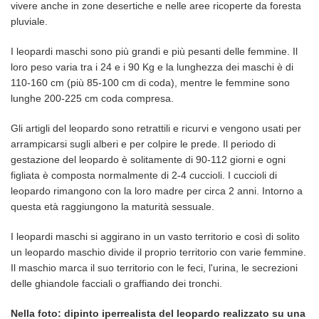
vivere anche in zone desertiche e nelle aree ricoperte da foresta
pluviale.
I leopardi maschi sono più grandi e più pesanti delle femmine. Il
loro peso varia tra i 24 e i 90 Kg e la lunghezza dei maschi è di
110-160 cm (più 85-100 cm di coda), mentre le femmine sono
lunghe 200-225 cm coda compresa.
Gli artigli del leopardo sono retrattili e ricurvi e vengono usati per
arrampicarsi sugli alberi e per colpire le prede. Il periodo di
gestazione del leopardo è solitamente di 90-112 giorni e ogni
figliata è composta normalmente di 2-4 cuccioli. I cuccioli di
leopardo rimangono con la loro madre per circa 2 anni. Intorno a
questa età raggiungono la maturità sessuale.
I leopardi maschi si aggirano in un vasto territorio e così di solito
un leopardo maschio divide il proprio territorio con varie femmine.
Il maschio marca il suo territorio con le feci, l'urina, le secrezioni
delle ghiandole facciali o graffiando dei tronchi.
Nella foto: dipinto iperrealista del leopardo realizzato su una