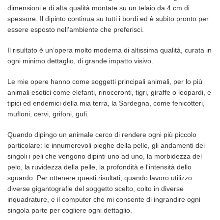
dimensioni e di alta qualità montate su un telaio da 4 cm di
spessore. Il dipinto continua su tutti i bordi ed è subito pronto per
essere esposto nell’ambiente che preferisci.
Il risultato è un’opera molto moderna di altissima qualità, curata in
ogni minimo dettaglio, di grande impatto visivo.
Le mie opere hanno come soggetti principali animali, per lo più
animali esotici come elefanti, rinoceronti, tigri, giraffe o leopardi, e
tipici ed endemici della mia terra, la Sardegna, come fenicotteri,
mufloni, cervi, grifoni, gufi.
Quando dipingo un animale cerco di rendere ogni più piccolo
particolare: le innumerevoli pieghe della pelle, gli andamenti dei
singoli i peli che vengono dipinti uno ad uno, la morbidezza del
pelo, la ruvidezza della pelle, la profondità e l'intensità dello
sguardo. Per ottenere questi risultati, quando lavoro utilizzo
diverse gigantografie del soggetto scelto, colto in diverse
inquadrature, e il computer che mi consente di ingrandire ogni
singola parte per cogliere ogni dettaglio.