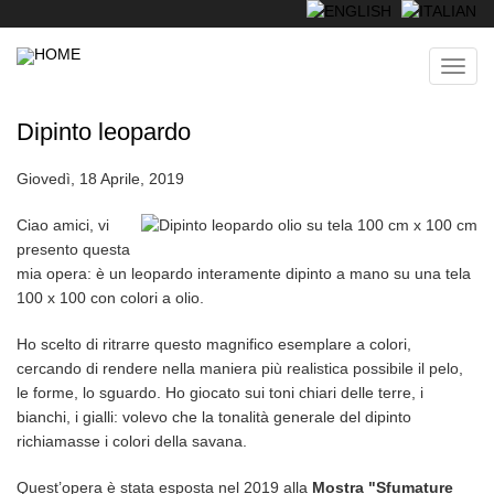
Skip
to
main
Toggl
content
navig
Dipinto leopardo
Giovedì, 18 Aprile, 2019
Ciao amici, vi
presento questa
mia opera: è un leopardo interamente dipinto a mano su una tela
100 x 100 con colori a olio.
Ho scelto di ritrarre questo magnifico esemplare a colori,
cercando di rendere nella maniera più realistica possibile il pelo,
le forme, lo sguardo. Ho giocato sui toni chiari delle terre, i
bianchi, i gialli: volevo che la tonalità generale del dipinto
richiamasse i colori della savana.
Quest’opera è stata esposta nel 2019 alla
Mostra
"Sfumature