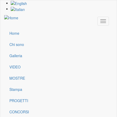
Skip
to
main
content
Toggle
navigati
Home
Main
navigation
Chi sono
Galleria
VIDEO
MOSTRE
Stampa
PROGETTI
CONCORSI